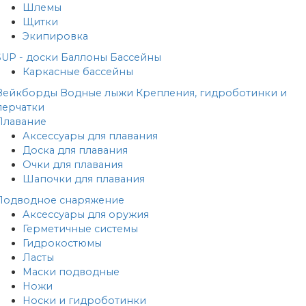
Шлемы
Щитки
Экипировка
SUP - доски
Баллоны
Бассейны
Каркасные бассейны
Вейкборды
Водные лыжи
Крепления, гидроботинки и
перчатки
Плавание
Аксессуары для плавания
Доска для плавания
Очки для плавания
Шапочки для плавания
Подводное снаряжение
Аксессуары для оружия
Герметичные системы
Гидрокостюмы
Ласты
Маски подводные
Ножи
Носки и гидроботинки