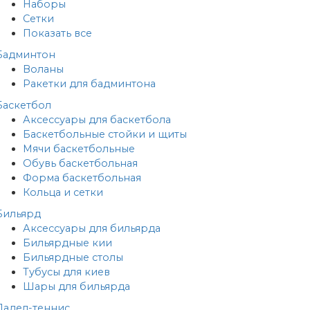
Наборы
Сетки
Показать все
Бадминтон
Воланы
Ракетки для бадминтона
Баскетбол
Аксессуары для баскетбола
Баскетбольные стойки и щиты
Мячи баскетбольные
Обувь баскетбольная
Форма баскетбольная
Кольца и сетки
Бильярд
Аксессуары для бильярда
Бильярдные кии
Бильярдные столы
Тубусы для киев
Шары для бильярда
Падел-теннис