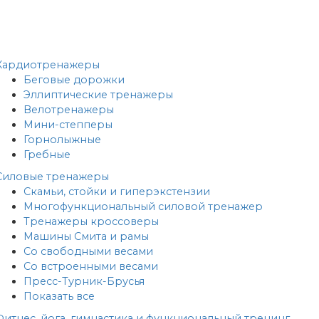
Кардиотренажеры
Беговые дорожки
Эллиптические тренажеры
Велотренажеры
Мини-степперы
Горнолыжные
Гребные
Cиловые тренажеры
Скамьи, стойки и гиперэкстензии
Многофункциональный силовой тренажер
Тренажеры кроссоверы
Машины Смита и рамы
Со свободными весами
Со встроенными весами
Пресс-Турник-Брусья
Показать все
Фитнес, йога, гимнастика и функциональный тренинг