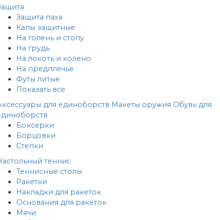
Защита
Защита паха
Капы защитные
На голень и стопу
На грудь
На локоть и колено
На предплечье
Футы литые
Показать все
Аксессуары для единоборств
Макеты оружия
Обувь для
единоборств
Боксерки
Борцовки
Степки
Настольный теннис
Теннисные столы
Ракетки
Накладки для ракеток
Основания для ракеток
Мячи