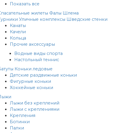
Показать все
Спасательные жилеты
Фалы
Шлема
Турники
Уличные комплексы
Шведские стенки
Канаты
Качели
Кольца
Прочие аксессуары
Водные виды спорта
Настольный теннис
Батуты
Коньки ледовые
Детские раздвижные коньки
Фигурные коньки
Хоккейные коньки
Лыжи
Лыжи без креплений
Лыжи с креплениями
Крепления
Ботинки
Палки