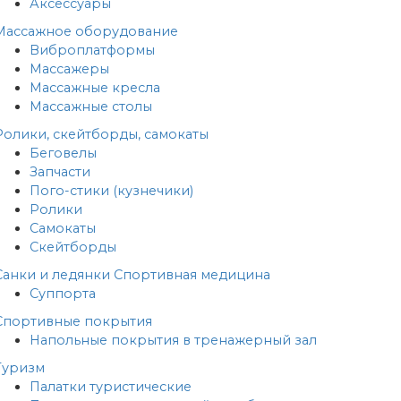
Аксессуары
Массажное оборудование
Виброплатформы
Массажеры
Массажные кресла
Массажные столы
Ролики, скейтборды, самокаты
Беговелы
Запчасти
Пого-стики (кузнечики)
Ролики
Самокаты
Скейтборды
Санки и ледянки
Спортивная медицина
Суппорта
Спортивные покрытия
Напольные покрытия в тренажерный зал
Туризм
Палатки туристические