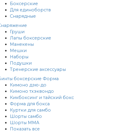
Боксерские
Для единоборств
Снарядные
Снаряжение
Груши
Лапы боксерские
Манекены
Мешки
Наборы
Подушки
Тренерские аксессуары
Бинты боксерские
Форма
Кимоно дзю-до
Кимоно тхэквондо
Кикбоксинг и тайский бокс
Форма для бокса
Куртки для самбо
Шорты самбо
Шорты MMA
Показать все