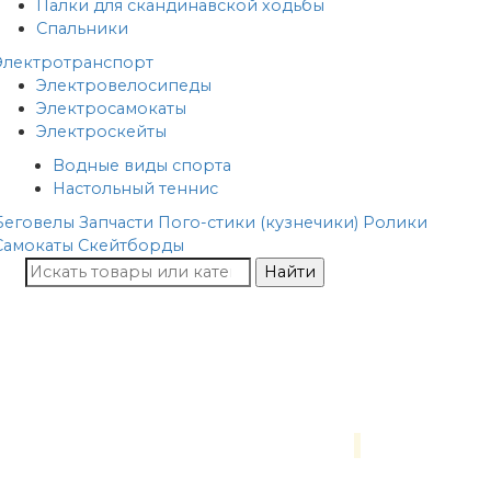
Палки для скандинавской ходьбы
Спальники
Электротранспорт
Электровелосипеды
Электросамокаты
Электроскейты
Водные виды спорта
Настольный теннис
Беговелы
Запчасти
Пого-стики (кузнечики)
Ролики
Самокаты
Скейтборды
Найти