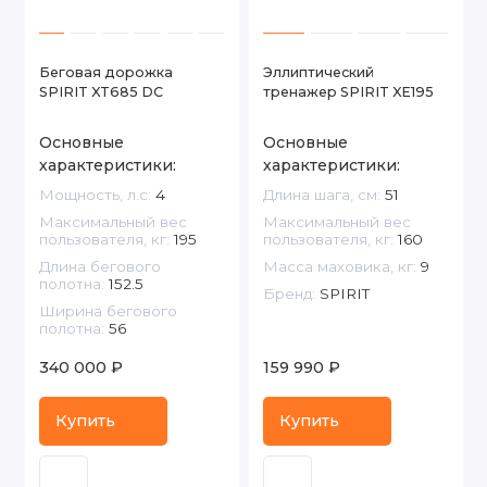
Беговая дорожка
Эллиптический
SPIRIT XT685 DC
тренажер SPIRIT XE195
Основные
Основные
характеристики:
характеристики:
Мощность, л.с:
4
Длина шага, см:
51
Максимальный вес
Максимальный вес
пользователя, кг:
195
пользователя, кг:
160
Длина бегового
Масса маховика, кг:
9
полотна:
152.5
Бренд:
SPIRIT
Ширина бегового
полотна:
56
340 000 ₽
159 990 ₽
Купить
Купить