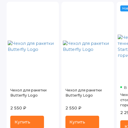
Но
В
Чехол для ракетки
Чехол для ракетки
Чех
Butterfly Logo
Butterfly Logo
стол
гор
2 550 ₽
2 550 ₽
2 2
Купить
Купить
К