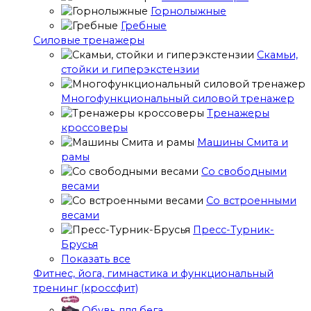
Горнолыжные
Гребные
Cиловые тренажеры
Скамьи,
стойки и гиперэкстензии
Многофункциональный силовой тренажер
Тренажеры
кроссоверы
Машины Смита и
рамы
Со свободными
весами
Со встроенными
весами
Пресс-Турник-
Брусья
Показать все
Фитнес, йога, гимнастика и функциональный
тренинг (кроссфит)
Обувь для бега