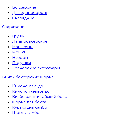
Боксерские
Для единоборств
Снарядные
Снаряжение
Груши
Лапы боксерские
Манекены
Мешки
Наборы
Подушки
Тренерские аксессуары
Бинты боксерские
Форма
Кимоно дзю-до
Кимоно тхэквондо
Кикбоксинг и тайский бокс
Форма для бокса
Куртки для самбо
Шорты самбо