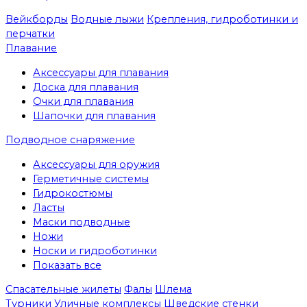
Вейкборды
Водные лыжи
Крепления, гидроботинки и
перчатки
Плавание
Аксессуары для плавания
Доска для плавания
Очки для плавания
Шапочки для плавания
Подводное снаряжение
Аксессуары для оружия
Герметичные системы
Гидрокостюмы
Ласты
Маски подводные
Ножи
Носки и гидроботинки
Показать все
Спасательные жилеты
Фалы
Шлема
Турники
Уличные комплексы
Шведские стенки