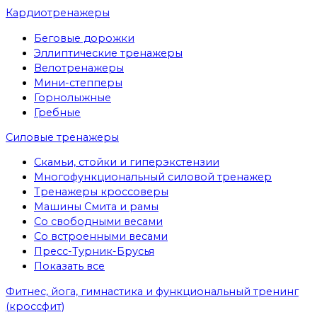
Кардиотренажеры
Беговые дорожки
Эллиптические тренажеры
Велотренажеры
Мини-степперы
Горнолыжные
Гребные
Cиловые тренажеры
Скамьи, стойки и гиперэкстензии
Многофункциональный силовой тренажер
Тренажеры кроссоверы
Машины Смита и рамы
Со свободными весами
Со встроенными весами
Пресс-Турник-Брусья
Показать все
Фитнес, йога, гимнастика и функциональный тренинг
(кроссфит)