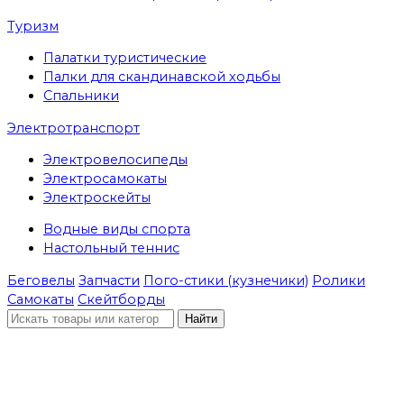
Туризм
Палатки туристические
Палки для скандинавской ходьбы
Спальники
Электротранспорт
Электровелосипеды
Электросамокаты
Электроскейты
Водные виды спорта
Настольный теннис
Беговелы
Запчасти
Пого-стики (кузнечики)
Ролики
Самокаты
Скейтборды
Найти