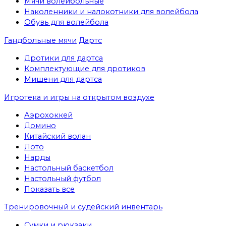
Мячи волейбольные
Наколенники и налокотники для волейбола
Обувь для волейбола
Гандбольные мячи
Дартс
Дротики для дартса
Комплектующие для дротиков
Мишени для дартса
Игротека и игры на открытом воздухе
Аэрохоккей
Домино
Китайский волан
Лото
Нарды
Настольный баскетбол
Настольный футбол
Показать все
Тренировочный и судейский инвентарь
Сумки и рюкзаки