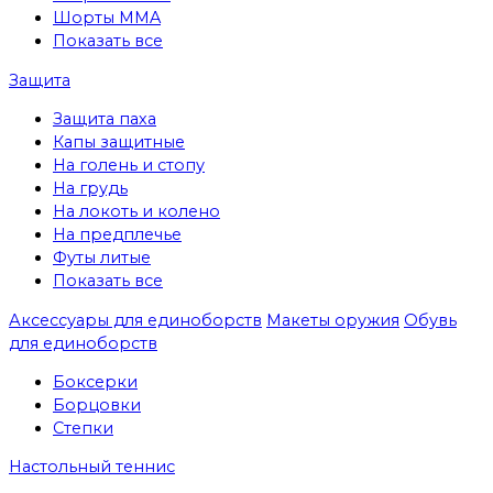
Шорты MMA
Показать все
Защита
Защита паха
Капы защитные
На голень и стопу
На грудь
На локоть и колено
На предплечье
Футы литые
Показать все
Аксессуары для единоборств
Макеты оружия
Обувь
для единоборств
Боксерки
Борцовки
Степки
Настольный теннис