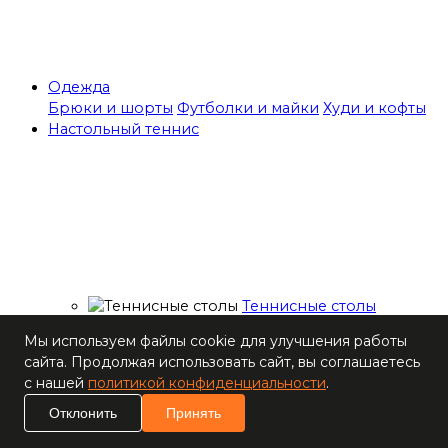
Одежда
Брюки и шорты
Футболки и майки
Худи и кофты
Настольный теннис
Теннисные столы
Ракетки
Мы используем файлы cookie для улучшения работы
Накладки для
сайта. Продолжая использовать сайт, вы соглашаетесь
ракеток
с нашей
политикой конфиденциальности
.
Основания для
ракеток
Отклонить
Принять
Мячи