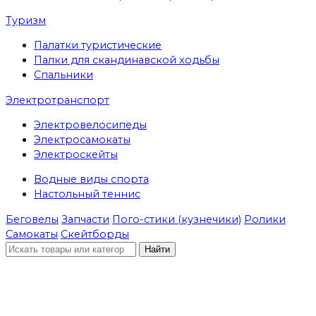
Туризм
Палатки туристические
Палки для скандинавской ходьбы
Спальники
Электротранспорт
Электровелосипеды
Электросамокаты
Электроскейты
Водные виды спорта
Настольный теннис
Беговелы
Запчасти
Пого-стики (кузнечики)
Ролики
Самокаты
Скейтборды
Найти