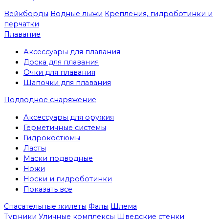
Вейкборды
Водные лыжи
Крепления, гидроботинки и
перчатки
Плавание
Аксессуары для плавания
Доска для плавания
Очки для плавания
Шапочки для плавания
Подводное снаряжение
Аксессуары для оружия
Герметичные системы
Гидрокостюмы
Ласты
Маски подводные
Ножи
Носки и гидроботинки
Показать все
Спасательные жилеты
Фалы
Шлема
Турники
Уличные комплексы
Шведские стенки