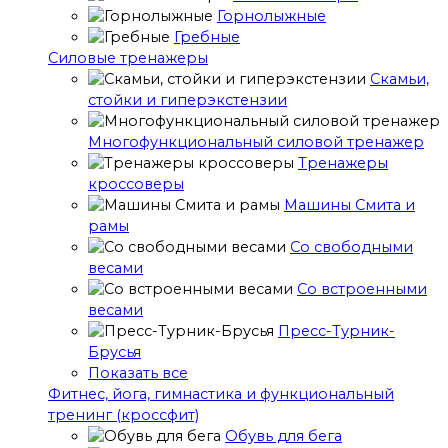
Горнолыжные
Гребные
Cиловые тренажеры
Скамьи,
стойки и гиперэкстензии
Многофункциональный силовой тренажер
Тренажеры
кроссоверы
Машины Смита и
рамы
Со свободными
весами
Со встроенными
весами
Пресс-Турник-
Брусья
Показать все
Фитнес, йога, гимнастика и функциональный
тренинг (кроссфит)
Обувь для бега