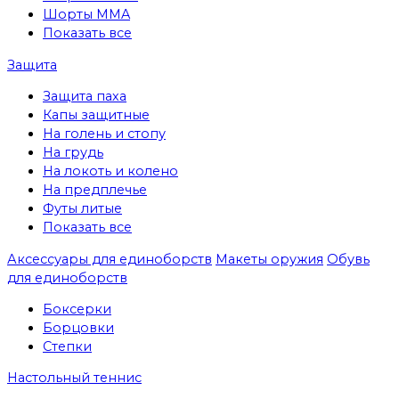
Шорты MMA
Показать все
Защита
Защита паха
Капы защитные
На голень и стопу
На грудь
На локоть и колено
На предплечье
Футы литые
Показать все
Аксессуары для единоборств
Макеты оружия
Обувь
для единоборств
Боксерки
Борцовки
Степки
Настольный теннис