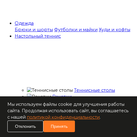
Одежда
Брюки и шорты
Футболки и майки
Худи и кофты
Настольный теннис
Теннисные столы
Ракетки
Накладки для
Мы используем файлы cookie для улучшения работы
ракеток
сайта. Продолжая использовать сайт, вы соглашаетесь
Основания для
с нашей
политикой конфиденциальности
.
ракеток
Отклонить
Принять
Мячи
Наборы