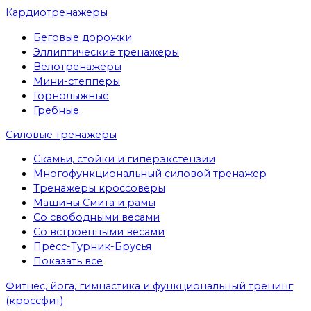
Кардиотренажеры
Беговые дорожки
Эллиптические тренажеры
Велотренажеры
Мини-степперы
Горнолыжные
Гребные
Cиловые тренажеры
Скамьи, стойки и гиперэкстензии
Многофункциональный силовой тренажер
Тренажеры кроссоверы
Машины Смита и рамы
Со свободными весами
Со встроенными весами
Пресс-Турник-Брусья
Показать все
Фитнес, йога, гимнастика и функциональный тренинг
(кроссфит)