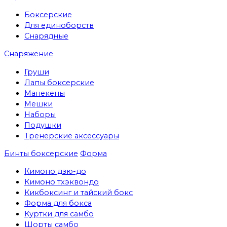
Боксерские
Для единоборств
Снарядные
Снаряжение
Груши
Лапы боксерские
Манекены
Мешки
Наборы
Подушки
Тренерские аксессуары
Бинты боксерские
Форма
Кимоно дзю-до
Кимоно тхэквондо
Кикбоксинг и тайский бокс
Форма для бокса
Куртки для самбо
Шорты самбо