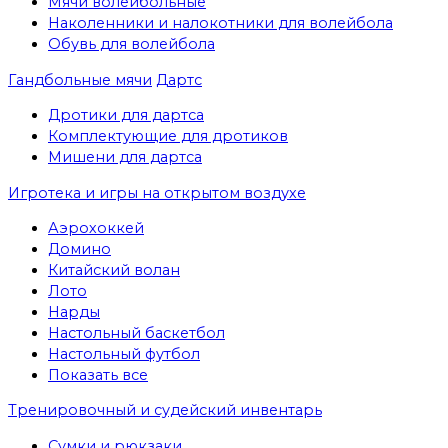
Мячи волейбольные
Наколенники и налокотники для волейбола
Обувь для волейбола
Гандбольные мячи
Дартс
Дротики для дартса
Комплектующие для дротиков
Мишени для дартса
Игротека и игры на открытом воздухе
Аэрохоккей
Домино
Китайский волан
Лото
Нарды
Настольный баскетбол
Настольный футбол
Показать все
Тренировочный и судейский инвентарь
Сумки и рюкзаки