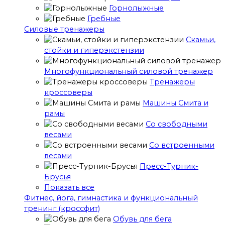
Горнолыжные
Гребные
Cиловые тренажеры
Скамьи,
стойки и гиперэкстензии
Многофункциональный силовой тренажер
Тренажеры
кроссоверы
Машины Смита и
рамы
Со свободными
весами
Со встроенными
весами
Пресс-Турник-
Брусья
Показать все
Фитнес, йога, гимнастика и функциональный
тренинг (кроссфит)
Обувь для бега