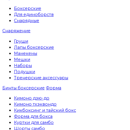
Боксерские
Для единоборств
Снарядные
Снаряжение
Груши
Лапы боксерские
Манекены
Мешки
Наборы
Подушки
Тренерские аксессуары
Бинты боксерские
Форма
Кимоно дзю-до
Кимоно тхэквондо
Кикбоксинг и тайский бокс
Форма для бокса
Куртки для самбо
Шорты самбо