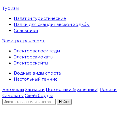
Туризм
Палатки туристические
Палки для скандинавской ходьбы
Спальники
Электротранспорт
Электровелосипеды
Электросамокаты
Электроскейты
Водные виды спорта
Настольный теннис
Беговелы
Запчасти
Пого-стики (кузнечики)
Ролики
Самокаты
Скейтборды
Найти