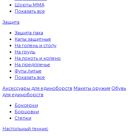
Шорты MMA
Показать все
Защита
Защита паха
Капы защитные
На голень и стопу
На грудь
На локоть и колено
На предплечье
Футы литые
Показать все
Аксессуары для единоборств
Макеты оружия
Обувь
для единоборств
Боксерки
Борцовки
Степки
Настольный теннис