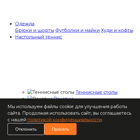
Одежда
Брюки и шорты
Футболки и майки
Худи и кофты
Настольный теннис
Теннисные столы
Ракетки
Накладки для
Мы используем файлы cookie для улучшения работы
ракеток
сайта. Продолжая использовать сайт, вы соглашаетесь
Основания для
с нашей
политикой конфиденциальности
.
ракеток
Отклонить
Принять
Мячи
Наборы