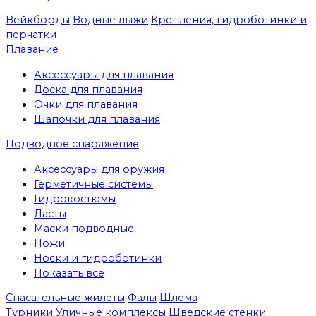
Вейкборды
Водные лыжи
Крепления, гидроботинки и
перчатки
Плавание
Аксессуары для плавания
Доска для плавания
Очки для плавания
Шапочки для плавания
Подводное снаряжение
Аксессуары для оружия
Герметичные системы
Гидрокостюмы
Ласты
Маски подводные
Ножи
Носки и гидроботинки
Показать все
Спасательные жилеты
Фалы
Шлема
Турники
Уличные комплексы
Шведские стенки