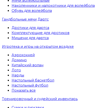
Мячи волейбольные
Наколенники и налокотники для волейбола
Обувь для волейбола
Гандбольные мячи
Дартс
Дротики для дартса
Комплектующие для дротиков
Мишени для дартса
Игротека и игры на открытом воздухе
Аэрохоккей
Домино
Китайский волан
Лото
Нарды
Настольный баскетбол
Настольный футбол
Показать все
Тренировочный и судейский инвентарь
Сумки и рюкзаки