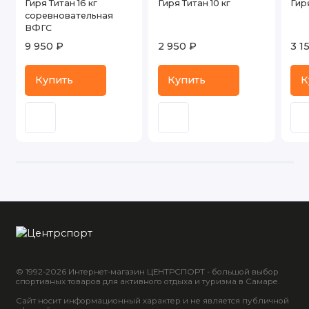
Гиря Титан 16 кг
Гиря Титан 10 кг
Гиря
соревновательная
ВФГС
9 950 ₽
2 950 ₽
3 1
Купить
Купить
К
© 1992-2026 Интернет-магазин ЦЕНТРСПОРТ - большой выбор
спортивных товаров для активного отдыха и туризма в Самаре.
Сайт носит информационный характер и не является публичной