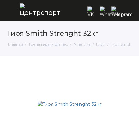
Гиря Smith Strenght 32кг
Главная
Тренажёры и фитнес
Атлетика
Гири
Гиря Smith Str