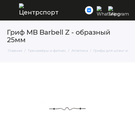
Гриф MB Barbell Z - образный
25мм
Главная
Тренажёры и фитнес
Атлетика
Грифы для штанг и га