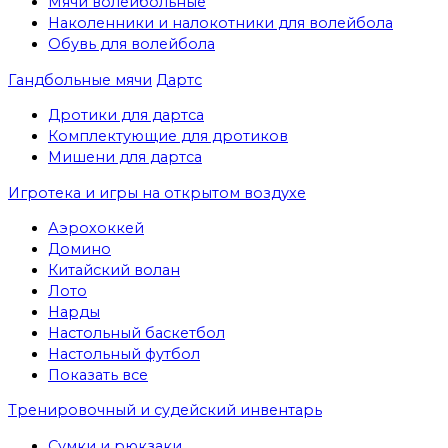
Мячи волейбольные
Наколенники и налокотники для волейбола
Обувь для волейбола
Гандбольные мячи
Дартс
Дротики для дартса
Комплектующие для дротиков
Мишени для дартса
Игротека и игры на открытом воздухе
Аэрохоккей
Домино
Китайский волан
Лото
Нарды
Настольный баскетбол
Настольный футбол
Показать все
Тренировочный и судейский инвентарь
Сумки и рюкзаки