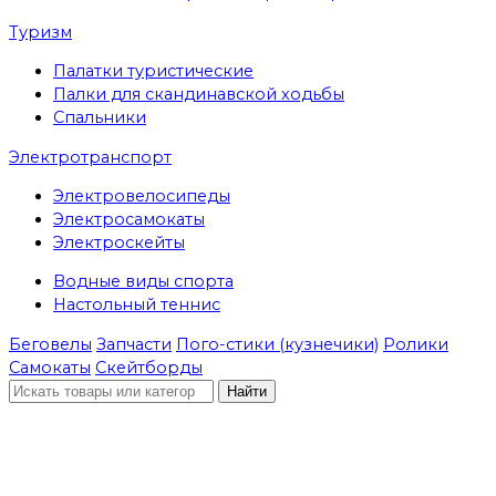
Туризм
Палатки туристические
Палки для скандинавской ходьбы
Спальники
Электротранспорт
Электровелосипеды
Электросамокаты
Электроскейты
Водные виды спорта
Настольный теннис
Беговелы
Запчасти
Пого-стики (кузнечики)
Ролики
Самокаты
Скейтборды
Найти