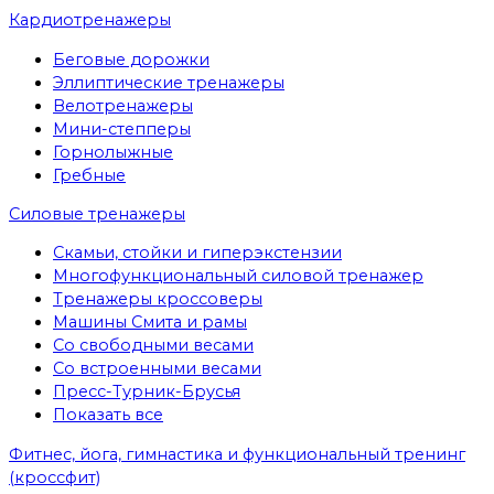
Кардиотренажеры
Беговые дорожки
Эллиптические тренажеры
Велотренажеры
Мини-степперы
Горнолыжные
Гребные
Cиловые тренажеры
Скамьи, стойки и гиперэкстензии
Многофункциональный силовой тренажер
Тренажеры кроссоверы
Машины Смита и рамы
Со свободными весами
Со встроенными весами
Пресс-Турник-Брусья
Показать все
Фитнес, йога, гимнастика и функциональный тренинг
(кроссфит)