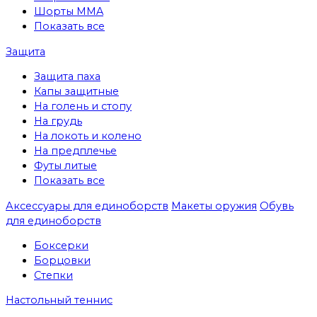
Шорты MMA
Показать все
Защита
Защита паха
Капы защитные
На голень и стопу
На грудь
На локоть и колено
На предплечье
Футы литые
Показать все
Аксессуары для единоборств
Макеты оружия
Обувь
для единоборств
Боксерки
Борцовки
Степки
Настольный теннис