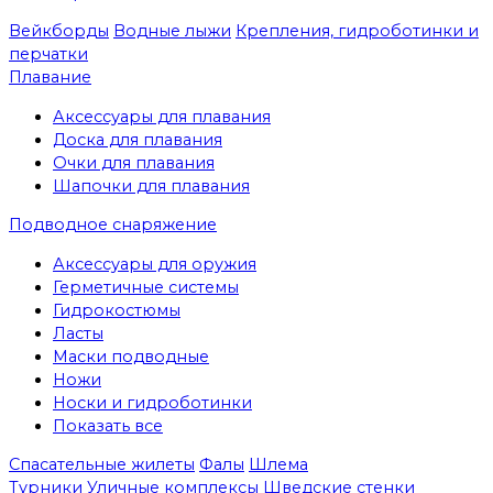
Вейкборды
Водные лыжи
Крепления, гидроботинки и
перчатки
Плавание
Аксессуары для плавания
Доска для плавания
Очки для плавания
Шапочки для плавания
Подводное снаряжение
Аксессуары для оружия
Герметичные системы
Гидрокостюмы
Ласты
Маски подводные
Ножи
Носки и гидроботинки
Показать все
Спасательные жилеты
Фалы
Шлема
Турники
Уличные комплексы
Шведские стенки