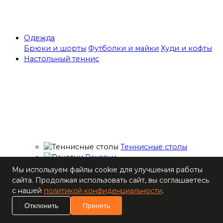
Одежда
Брюки и шорты
Футболки и майки
Худи и кофты
Настольный теннис
Теннисные столы
Ракетки
Накладки для
Мы используем файлы cookie для улучшения работы
ракеток
сайта. Продолжая использовать сайт, вы соглашаетесь
Основания для
с нашей
политикой конфиденциальности
.
ракеток
Отклонить
Принять
Мячи
Наборы