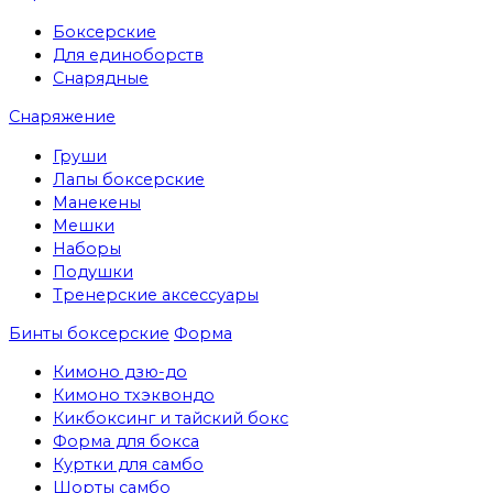
Боксерские
Для единоборств
Снарядные
Снаряжение
Груши
Лапы боксерские
Манекены
Мешки
Наборы
Подушки
Тренерские аксессуары
Бинты боксерские
Форма
Кимоно дзю-до
Кимоно тхэквондо
Кикбоксинг и тайский бокс
Форма для бокса
Куртки для самбо
Шорты самбо