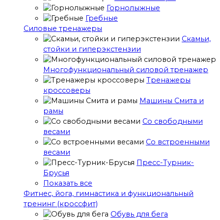
Горнолыжные
Гребные
Cиловые тренажеры
Скамьи,
стойки и гиперэкстензии
Многофункциональный силовой тренажер
Тренажеры
кроссоверы
Машины Смита и
рамы
Со свободными
весами
Со встроенными
весами
Пресс-Турник-
Брусья
Показать все
Фитнес, йога, гимнастика и функциональный
тренинг (кроссфит)
Обувь для бега