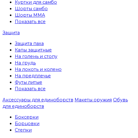
Куртки для самбо
Шорты самбо
Шорты MMA
Показать все
Защита
Защита паха
Капы защитные
На голень и стопу
На грудь
На локоть и колено
На предплечье
Футы литые
Показать все
Аксессуары для единоборств
Макеты оружия
Обувь
для единоборств
Боксерки
Борцовки
Степки