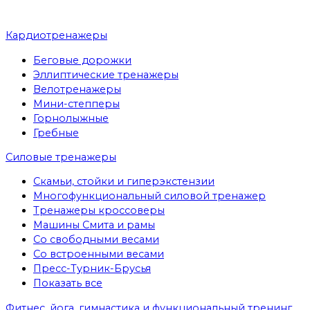
Кардиотренажеры
Беговые дорожки
Эллиптические тренажеры
Велотренажеры
Мини-степперы
Горнолыжные
Гребные
Cиловые тренажеры
Скамьи, стойки и гиперэкстензии
Многофункциональный силовой тренажер
Тренажеры кроссоверы
Машины Смита и рамы
Со свободными весами
Со встроенными весами
Пресс-Турник-Брусья
Показать все
Фитнес, йога, гимнастика и функциональный тренинг