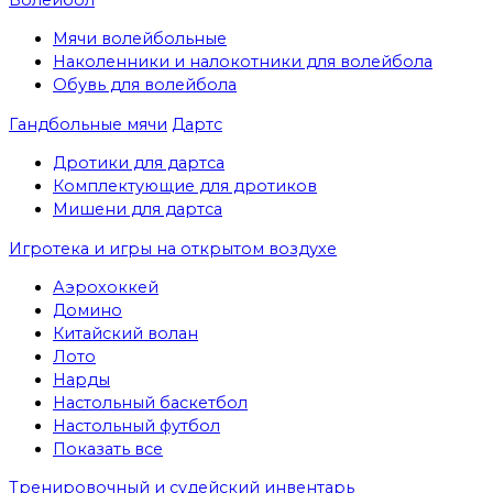
Мячи волейбольные
Наколенники и налокотники для волейбола
Обувь для волейбола
Гандбольные мячи
Дартс
Дротики для дартса
Комплектующие для дротиков
Мишени для дартса
Игротека и игры на открытом воздухе
Аэрохоккей
Домино
Китайский волан
Лото
Нарды
Настольный баскетбол
Настольный футбол
Показать все
Тренировочный и судейский инвентарь