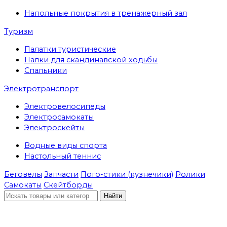
Напольные покрытия в тренажерный зал
Туризм
Палатки туристические
Палки для скандинавской ходьбы
Спальники
Электротранспорт
Электровелосипеды
Электросамокаты
Электроскейты
Водные виды спорта
Настольный теннис
Беговелы
Запчасти
Пого-стики (кузнечики)
Ролики
Самокаты
Скейтборды
Найти