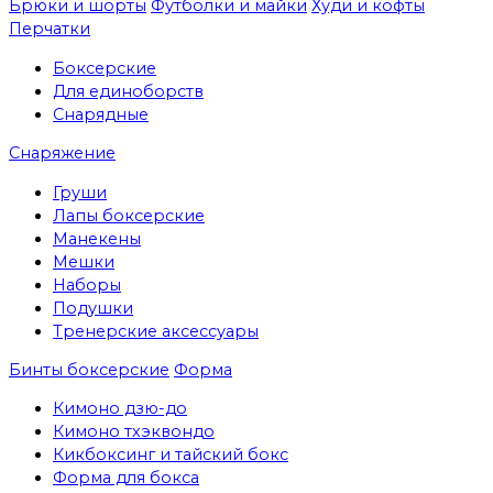
Брюки и шорты
Футболки и майки
Худи и кофты
Перчатки
Боксерские
Для единоборств
Снарядные
Снаряжение
Груши
Лапы боксерские
Манекены
Мешки
Наборы
Подушки
Тренерские аксессуары
Бинты боксерские
Форма
Кимоно дзю-до
Кимоно тхэквондо
Кикбоксинг и тайский бокс
Форма для бокса