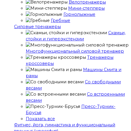
Велотренажеры
Мини-степперы
Горнолыжные
Гребные
Cиловые тренажеры
Скамьи,
стойки и гиперэкстензии
Многофункциональный силовой тренажер
Тренажеры
кроссоверы
Машины Смита и
рамы
Со свободными
весами
Со встроенными
весами
Пресс-Турник-
Брусья
Показать все
Фитнес, йога, гимнастика и функциональный