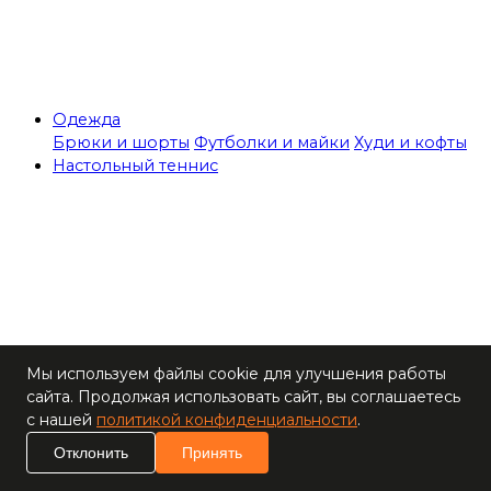
Одежда
Брюки и шорты
Футболки и майки
Худи и кофты
Настольный теннис
Теннисные столы
Мы используем файлы cookie для улучшения работы
Ракетки
сайта. Продолжая использовать сайт, вы соглашаетесь
Накладки для
с нашей
политикой конфиденциальности
.
ракеток
Основания для
Отклонить
Принять
ракеток