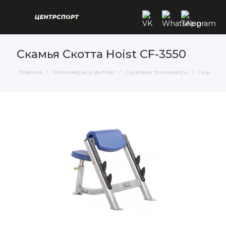
Скамья Скотта Hoist CF-3550
Главная
Тренажёры и фитнес
Cиловые тренажеры
Скамьи, 