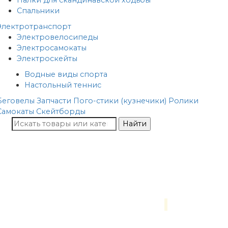
Палки для скандинавской ходьбы
Спальники
Электротранспорт
Электровелосипеды
Электросамокаты
Электроскейты
Водные виды спорта
Настольный теннис
Беговелы
Запчасти
Пого-стики (кузнечики)
Ролики
Самокаты
Скейтборды
Найти