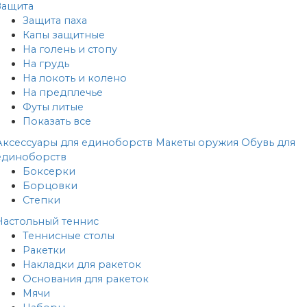
Защита
Защита паха
Капы защитные
На голень и стопу
На грудь
На локоть и колено
На предплечье
Футы литые
Показать все
Аксессуары для единоборств
Макеты оружия
Обувь для
единоборств
Боксерки
Борцовки
Степки
Настольный теннис
Теннисные столы
Ракетки
Накладки для ракеток
Основания для ракеток
Мячи