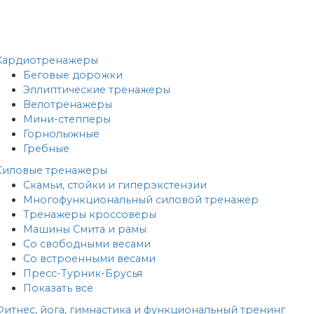
Кардиотренажеры
Беговые дорожки
Эллиптические тренажеры
Велотренажеры
Мини-степперы
Горнолыжные
Гребные
Cиловые тренажеры
Скамьи, стойки и гиперэкстензии
Многофункциональный силовой тренажер
Тренажеры кроссоверы
Машины Смита и рамы
Со свободными весами
Со встроенными весами
Пресс-Турник-Брусья
Показать все
Фитнес, йога, гимнастика и функциональный тренинг