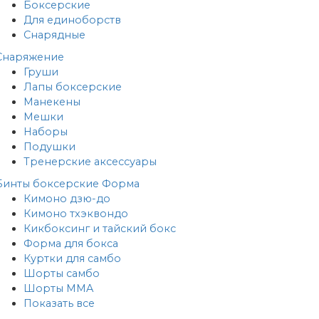
Боксерские
Для единоборств
Снарядные
Снаряжение
Груши
Лапы боксерские
Манекены
Мешки
Наборы
Подушки
Тренерские аксессуары
Бинты боксерские
Форма
Кимоно дзю-до
Кимоно тхэквондо
Кикбоксинг и тайский бокс
Форма для бокса
Куртки для самбо
Шорты самбо
Шорты MMA
Показать все