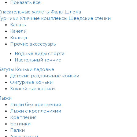
Показать все
Спасательные жилеты
Фалы
Шлема
Турники
Уличные комплексы
Шведские стенки
Канаты
Качели
Кольца
Прочие аксессуары
Водные виды спорта
Настольный теннис
Батуты
Коньки ледовые
Детские раздвижные коньки
Фигурные коньки
Хоккейные коньки
Лыжи
Лыжи без креплений
Лыжи с креплениями
Крепления
Ботинки
Палки
Аксессуары