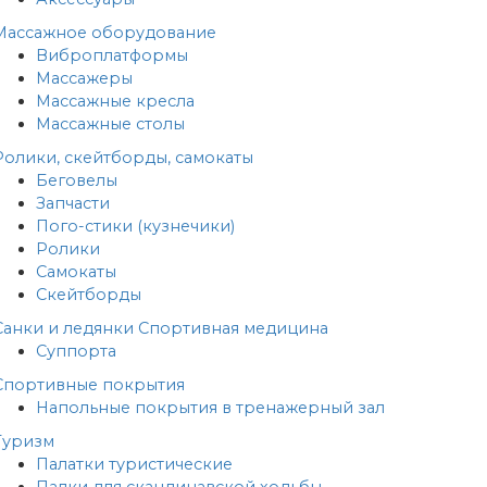
Массажное оборудование
Виброплатформы
Массажеры
Массажные кресла
Массажные столы
Ролики, скейтборды, самокаты
Беговелы
Запчасти
Пого-стики (кузнечики)
Ролики
Самокаты
Скейтборды
Санки и ледянки
Спортивная медицина
Суппорта
Спортивные покрытия
Напольные покрытия в тренажерный зал
Туризм
Палатки туристические