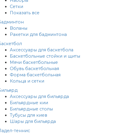
Наборы
Сетки
Показать все
Бадминтон
Воланы
Ракетки для бадминтона
Баскетбол
Аксессуары для баскетбола
Баскетбольные стойки и щиты
Мячи баскетбольные
Обувь баскетбольная
Форма баскетбольная
Кольца и сетки
Бильярд
Аксессуары для бильярда
Бильярдные кии
Бильярдные столы
Тубусы для киев
Шары для бильярда
Падел-теннис