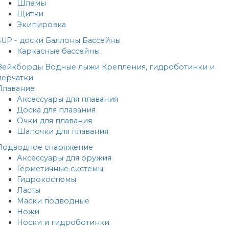
Шлемы
Щитки
Экипировка
SUP - доски
Баллоны
Бассейны
Каркасные бассейны
Вейкборды
Водные лыжи
Крепления, гидроботинки и
перчатки
Плавание
Аксессуары для плавания
Доска для плавания
Очки для плавания
Шапочки для плавания
Подводное снаряжение
Аксессуары для оружия
Герметичные системы
Гидрокостюмы
Ласты
Маски подводные
Ножи
Носки и гидроботинки