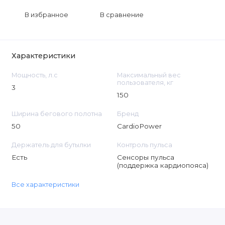
В избранное
В сравнение
Характеристики
Мощность, л.с
Максимальный вес
пользователя, кг
3
150
Ширина бегового полотна
Бренд
50
CardioPower
Держатель для бутылки
Контроль пульса
Есть
Сенсоры пульса
(поддержка кардиопояса)
Все характеристики