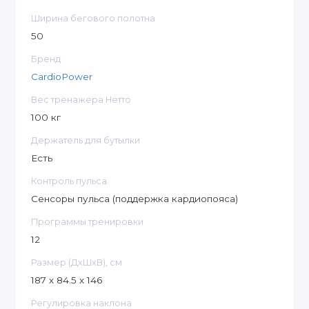
Ширина бегового полотна
50
Бренд
CardioPower
Вес тренажера Нетто
100 кг
Держатель для бутылки
Есть
Контроль пульса
Сенсоры пульса (поддержка кардиопояса)
Программы тренировки
12
Размер (ДxШxВ), см
187 х 84.5 х 146
Регулировка наклона