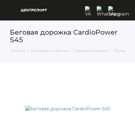
Беговая дорожка CardioPower
S45
Главная
Тренажёры и фитнес
Кардиотренажеры
Беговые д