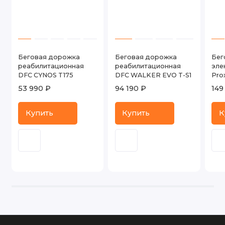
Беговая дорожка
Беговая дорожка
Бег
реабилитационная
реабилитационная
эле
DFC CYNOS T175
DFC WALKER EVO T-S1
Pro
53 990 ₽
94 190 ₽
149
Купить
Купить
К