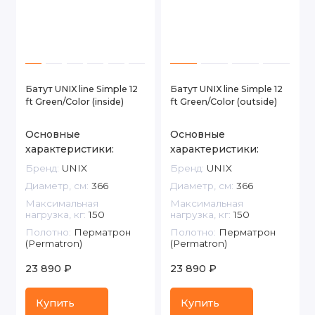
Батут UNIX line Simple 12
Батут UNIX line Simple 12
ft Green/Color (inside)
ft Green/Color (outside)
Основные
Основные
характеристики:
характеристики:
Бренд:
UNIX
Бренд:
UNIX
Диаметр, см:
366
Диаметр, см:
366
Максимальная
Максимальная
нагрузка, кг:
150
нагрузка, кг:
150
Полотно:
Перматрон
Полотно:
Перматрон
(Permatron)
(Permatron)
23 890 ₽
23 890 ₽
Купить
Купить