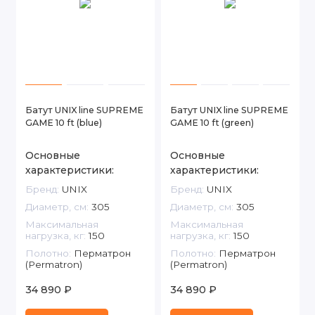
Батут UNIX line SUPREME
Батут UNIX line SUPREME
GAME 10 ft (blue)
GAME 10 ft (green)
Основные
Основные
характеристики:
характеристики:
Бренд:
UNIX
Бренд:
UNIX
Диаметр, см:
305
Диаметр, см:
305
Максимальная
Максимальная
нагрузка, кг:
150
нагрузка, кг:
150
Полотно:
Перматрон
Полотно:
Перматрон
(Permatron)
(Permatron)
34 890 ₽
34 890 ₽