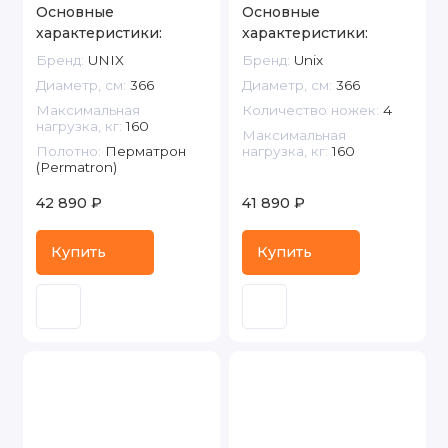
Основные
Основные
характеристики:
характеристики:
Бренд:
UNIX
Бренд:
Unix
Диаметр, см:
366
Диаметр, см:
366
Максимальная
Количество ножек:
4
нагрузка, кг:
160
Максимальная
Полотно:
Перматрон
нагрузка, кг:
160
(Permatron)
42 890 ₽
41 890 ₽
Купить
Купить