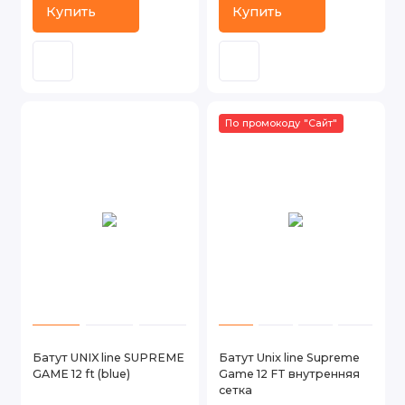
Купить
Купить
По промокоду "Сайт"
Батут UNIX line SUPREME
Батут Unix line Supreme
GAME 12 ft (blue)
Game 12 FT внутренняя
сетка