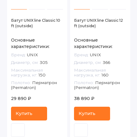
Батут UNIX line Classic 10
Батут UNIX line Classic 12
ft (outside)
ft (outside)
Основные
Основные
характеристики:
характеристики:
Бренд:
UNIX
Бренд:
UNIX
Диаметр, см:
305
Диаметр, см:
366
Максимальная
Максимальная
нагрузка, кг:
150
нагрузка, кг:
160
Полотно:
Перматрон
Полотно:
Перматрон
(Permatron)
(Permatron)
29 890 ₽
38 890 ₽
Купить
Купить