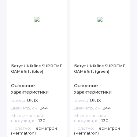
Батут UNIX line SUPREME
Батут UNIX line SUPREME
GAME 8 ft (blue)
GAME 8 ft (green)
Основные
Основные
характеристики:
характеристики:
Бренд:
UNIX
Бренд:
UNIX
Диаметр, см:
244
Диаметр, см:
244
Максимальная
Максимальная
нагрузка, кг:
130
нагрузка, кг:
130
Полотно:
Перматрон
Полотно:
Перматрон
(Permatron)
(Permatron)