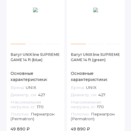
Батут UNIX line SUPREME
Батут UNIX line SUPREME
GAME 14 ft (blue)
GAME 14 ft (green)
Основные
Основные
характеристики:
характеристики:
Бренд:
UNIX
Бренд:
UNIX
Диаметр, см:
427
Диаметр, см:
427
Максимальная
Максимальная
нагрузка, кг:
170
нагрузка, кг:
170
Полотно:
Перматрон
Полотно:
Перматрон
(Permatron)
(Permatron)
49 890 ₽
49 890 ₽