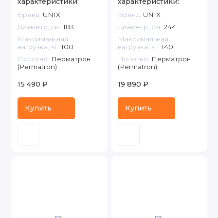
характеристики:
характеристики:
Бренд:
UNIX
Бренд:
UNIX
Диаметр, см:
183
Диаметр, см:
244
Максимальная
Максимальная
нагрузка, кг:
100
нагрузка, кг:
140
Полотно:
Перматрон
Полотно:
Перматрон
(Permatron)
(Permatron)
15 490 ₽
19 890 ₽
Купить
Купить