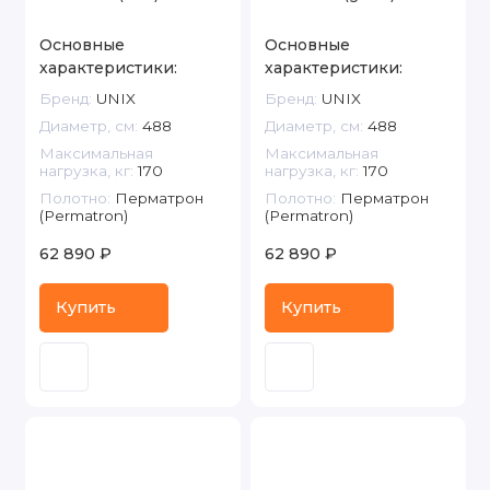
Основные
Основные
характеристики:
характеристики:
Бренд:
UNIX
Бренд:
UNIX
Диаметр, см:
488
Диаметр, см:
488
Максимальная
Максимальная
нагрузка, кг:
170
нагрузка, кг:
170
Полотно:
Перматрон
Полотно:
Перматрон
(Permatron)
(Permatron)
62 890 ₽
62 890 ₽
Купить
Купить