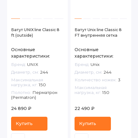
Батут UNIX line Classic 8
Батут Unix line Classic 8
ft (outside)
FT внутренняя сетка
Основные
Основные
характеристики:
характеристики:
Бренд:
UNIX
Бренд:
Unix
Диаметр, см:
244
Диаметр, см:
244
Максимальная
Количество ножек:
3
нагрузка, кг:
150
Максимальная
Полотно:
Перматрон
нагрузка, кг:
150
(Permatron)
24 890 ₽
22 490 ₽
Купить
Купить