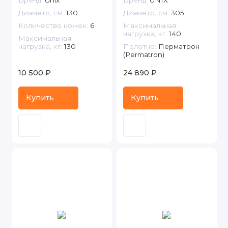
Бренд:
Unix
Бренд:
UNIX
Диаметр, см:
130
Диаметр, см:
305
Количество ножек:
6
Максимальная
нагрузка, кг:
140
Максимальная
нагрузка, кг:
130
Полотно:
Перматрон
(Permatron)
10 500 ₽
24 890 ₽
Купить
Купить