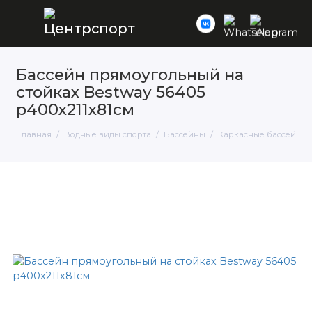
Бассейн прямоугольный на
стойках Bestway 56405
р400х211х81см
Главная
Водные виды спорта
Бассейны
Каркасные бассейны