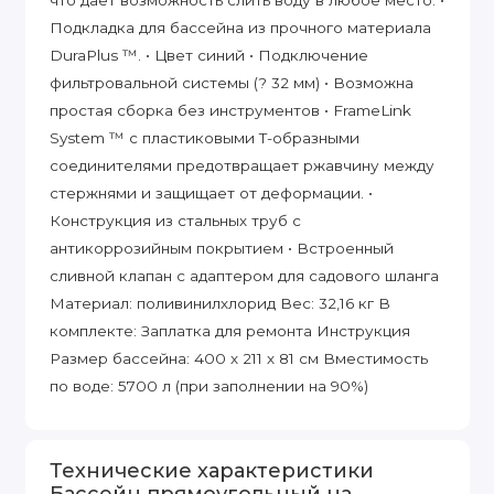
что дает возможность слить воду в любое место. •
Подкладка для бассейна из прочного материала
DuraPlus ™. • Цвет синий • Подключение
фильтровальной системы (? 32 мм) • Возможна
простая сборка без инструментов • FrameLink
System ™ с пластиковыми Т-образными
соединителями предотвращает ржавчину между
стержнями и защищает от деформации. •
Конструкция из стальных труб с
антикоррозийным покрытием • Встроенный
сливной клапан с адаптером для садового шланга
Материал: поливинилхлорид Вес: 32,16 кг В
комплекте: Заплатка для ремонта Инструкция
Размер бассейна: 400 х 211 х 81 см Вместимость
по воде: 5700 л (при заполнении на 90%)
Технические характеристики