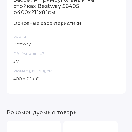
Бассейн прямоугольный на
стойках Bestway 56405
р400х211х81см
Основные характеристики
Бренд
Bestway
Объём воды, м3
5.7
Размер (ДxШxВ), см
400 х 211 х 81
Рекомендуемые товары