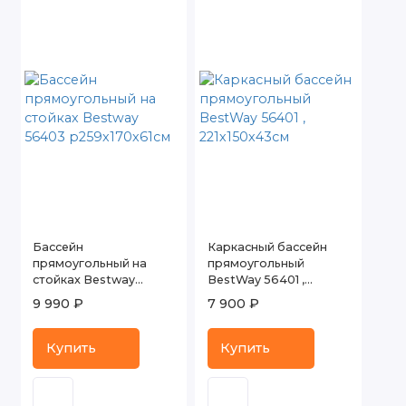
Бассейн
Каркасный бассейн
прямоугольный на
прямоугольный
стойках Bestway
BestWay 56401 ,
56403 р259х170х61см
221х150х43см
9 990 ₽
7 900 ₽
Купить
Купить