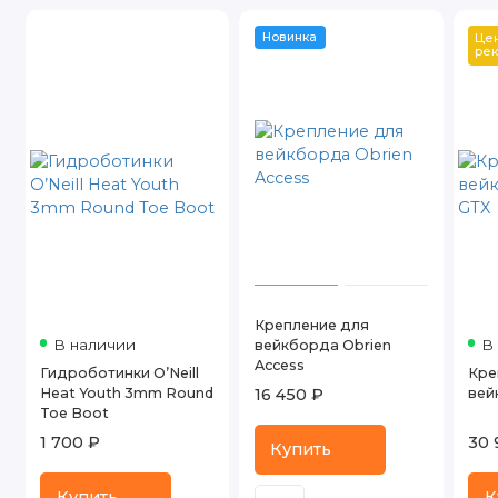
Новинка
Цен
ре
Крепление для
В наличии
В
вейкборда Obrien
Access
Гидроботинки O’Neill
Кре
Heat Youth 3mm Round
16 450 ₽
вей
Toe Boot
1 700 ₽
30 
Купить
Купить
К