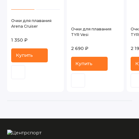
Очки для плавания
Arena Cruiser
Очки для плавания
Очк
TYR Vesi
TYR
1 350 ₽
2 690 ₽
2 1
Купить
Купить
К