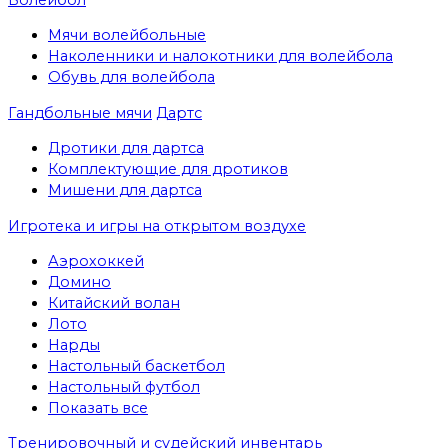
Мячи волейбольные
Наколенники и налокотники для волейбола
Обувь для волейбола
Гандбольные мячи
Дартс
Дротики для дартса
Комплектующие для дротиков
Мишени для дартса
Игротека и игры на открытом воздухе
Аэрохоккей
Домино
Китайский волан
Лото
Нарды
Настольный баскетбол
Настольный футбол
Показать все
Тренировочный и судейский инвентарь