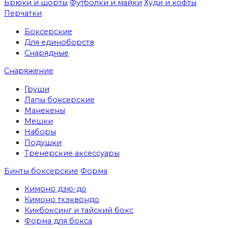
Брюки и шорты
Футболки и майки
Худи и кофты
Перчатки
Боксерские
Для единоборств
Снарядные
Снаряжение
Груши
Лапы боксерские
Манекены
Мешки
Наборы
Подушки
Тренерские аксессуары
Бинты боксерские
Форма
Кимоно дзю-до
Кимоно тхэквондо
Кикбоксинг и тайский бокс
Форма для бокса