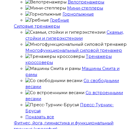
Велотренажеры
Мини-степперы
Горнолыжные
Гребные
Cиловые тренажеры
Скамьи,
стойки и гиперэкстензии
Многофункциональный силовой тренажер
Тренажеры
кроссоверы
Машины Смита и
рамы
Со свободными
весами
Со встроенными
весами
Пресс-Турник-
Брусья
Показать все
Фитнес, йога, гимнастика и функциональный