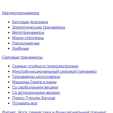
Кардиотренажеры
Беговые дорожки
Эллиптические тренажеры
Велотренажеры
Мини-степперы
Горнолыжные
Гребные
Cиловые тренажеры
Скамьи, стойки и гиперэкстензии
Многофункциональный силовой тренажер
Тренажеры кроссоверы
Машины Смита и рамы
Со свободными весами
Со встроенными весами
Пресс-Турник-Брусья
Показать все
Фитнес, йога, гимнастика и функциональный тренинг