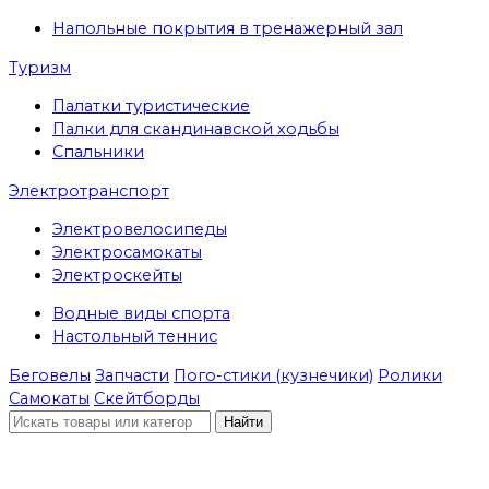
Напольные покрытия в тренажерный зал
Туризм
Палатки туристические
Палки для скандинавской ходьбы
Спальники
Электротранспорт
Электровелосипеды
Электросамокаты
Электроскейты
Водные виды спорта
Настольный теннис
Беговелы
Запчасти
Пого-стики (кузнечики)
Ролики
Самокаты
Скейтборды
Найти