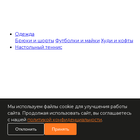
Одежда
Брюки и шорты
Футболки и майки
Худи и кофты
Настольный теннис
Теннисные столы
Мы используем файлы cookie для улучшения работы
Ракетки
сайта. Продолжая использовать сайт, вы соглашаетесь
Накладки для
с нашей
политикой конфиденциальности
.
ракеток
Основания для
Отклонить
Принять
ракеток