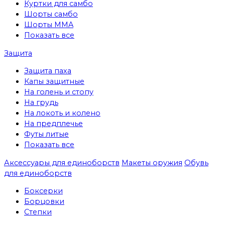
Куртки для самбо
Шорты самбо
Шорты MMA
Показать все
Защита
Защита паха
Капы защитные
На голень и стопу
На грудь
На локоть и колено
На предплечье
Футы литые
Показать все
Аксессуары для единоборств
Макеты оружия
Обувь
для единоборств
Боксерки
Борцовки
Степки