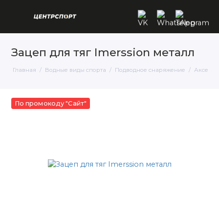
Зацеп для тяг Imerssion металл
Главная
Водные виды спорта
Подводное снаряжение
Аксессу
По промокоду "Сайт"