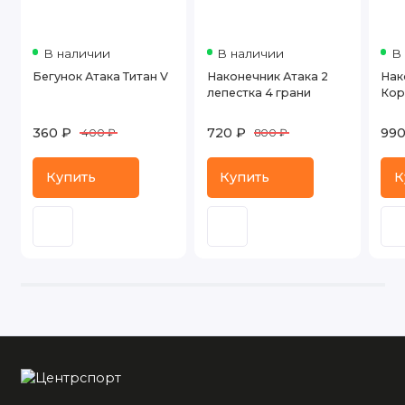
В наличии
В наличии
В
Бегунок Атака Титан V
Наконечник Атака 2
Нак
лепестка 4 грани
Кор
360 ₽
720 ₽
990
400 ₽
800 ₽
Купить
Купить
К