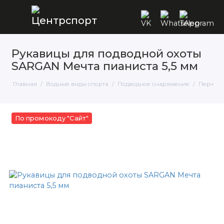
Рукавицы для подводной охоты
SARGAN Мечта пианиста 5,5 мм
Главная
Водные виды спорта
Подводное снаряжение
Перчатк
По промокоду "Сайт"