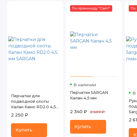
По промокоду "Сайт"
По 
В наличии
Перчатки SARGAN
В
Перчатки для
Калан 4,5 мм
Рук
подводной охоты
под
Калан Камо RD2.0 4,5
2 340 ₽
Sar
2 600 ₽
мм SARGAN
2 250 ₽
пиа
2 6
Купить
Купить
К