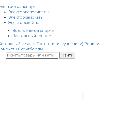
Электротранспорт
Электровелосипеды
Электросамокаты
Электроскейты
Водные виды спорта
Настольный теннис
Беговелы
Запчасти
Пого-стики (кузнечики)
Ролики
Самокаты
Скейтборды
Найти