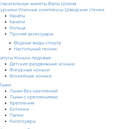
Спасательные жилеты
Фалы
Шлема
Турники
Уличные комплексы
Шведские стенки
Канаты
Качели
Кольца
Прочие аксессуары
Водные виды спорта
Настольный теннис
Батуты
Коньки ледовые
Детские раздвижные коньки
Фигурные коньки
Хоккейные коньки
Лыжи
Лыжи без креплений
Лыжи с креплениями
Крепления
Ботинки
Палки
Аксессуары