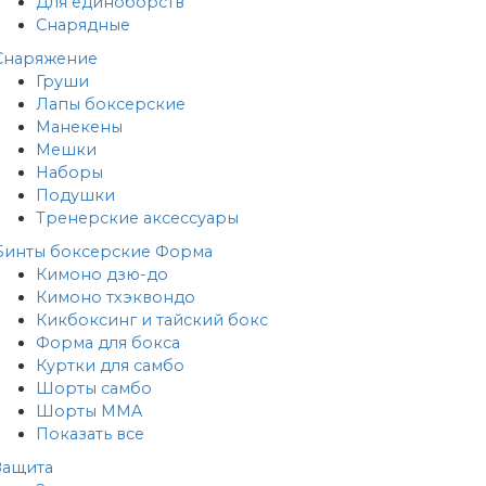
Для единоборств
Снарядные
Снаряжение
Груши
Лапы боксерские
Манекены
Мешки
Наборы
Подушки
Тренерские аксессуары
Бинты боксерские
Форма
Кимоно дзю-до
Кимоно тхэквондо
Кикбоксинг и тайский бокс
Форма для бокса
Куртки для самбо
Шорты самбо
Шорты MMA
Показать все
Защита