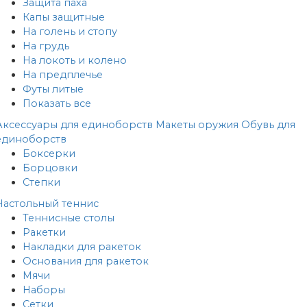
Защита паха
Капы защитные
На голень и стопу
На грудь
На локоть и колено
На предплечье
Футы литые
Показать все
Аксессуары для единоборств
Макеты оружия
Обувь для
единоборств
Боксерки
Борцовки
Степки
Настольный теннис
Теннисные столы
Ракетки
Накладки для ракеток
Основания для ракеток
Мячи
Наборы
Сетки