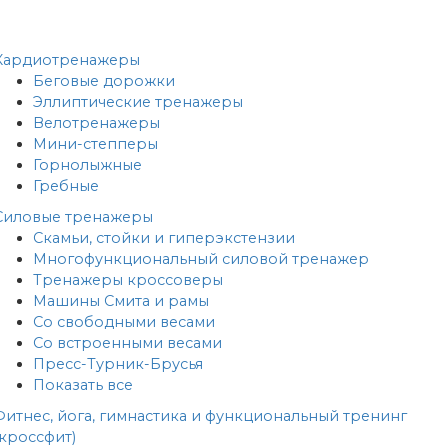
Кардиотренажеры
Беговые дорожки
Эллиптические тренажеры
Велотренажеры
Мини-степперы
Горнолыжные
Гребные
Cиловые тренажеры
Скамьи, стойки и гиперэкстензии
Многофункциональный силовой тренажер
Тренажеры кроссоверы
Машины Смита и рамы
Со свободными весами
Со встроенными весами
Пресс-Турник-Брусья
Показать все
Фитнес, йога, гимнастика и функциональный тренинг
(кроссфит)