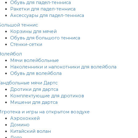
Обувь для падел-тенниса
Ракетки для падел-тенниса
Аксессуары для падел-тенниса
Большой теннис
Корзины для мячей
Обувь для большого тенниса
Стенки-сетки
Волейбол
Мячи волейбольные
Наколенники и налокотники для волейбола
Обувь для волейбола
Гандбольные мячи
Дартс
Дротики для дартса
Комплектующие для дротиков
Мишени для дартса
Игротека и игры на открытом воздухе
Аэрохоккей
Домино
Китайский волан
Лото