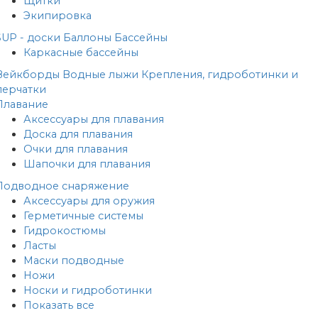
Щитки
Экипировка
SUP - доски
Баллоны
Бассейны
Каркасные бассейны
Вейкборды
Водные лыжи
Крепления, гидроботинки и
перчатки
Плавание
Аксессуары для плавания
Доска для плавания
Очки для плавания
Шапочки для плавания
Подводное снаряжение
Аксессуары для оружия
Герметичные системы
Гидрокостюмы
Ласты
Маски подводные
Ножи
Носки и гидроботинки
Показать все