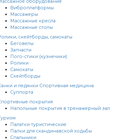
Массажное оборудование
Виброплатформы
Массажеры
Массажные кресла
Массажные столы
Ролики, скейтборды, самокаты
Беговелы
Запчасти
Пого-стики (кузнечики)
Ролики
Самокаты
Скейтборды
Санки и ледянки
Спортивная медицина
Суппорта
Спортивные покрытия
Напольные покрытия в тренажерный зал
Туризм
Палатки туристические
Палки для скандинавской ходьбы
Спальники