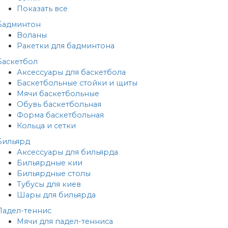
Показать все
Бадминтон
Воланы
Ракетки для бадминтона
Баскетбол
Аксессуары для баскетбола
Баскетбольные стойки и щиты
Мячи баскетбольные
Обувь баскетбольная
Форма баскетбольная
Кольца и сетки
Бильярд
Аксессуары для бильярда
Бильярдные кии
Бильярдные столы
Тубусы для киев
Шары для бильярда
Падел-теннис
Мячи для падел-тенниса