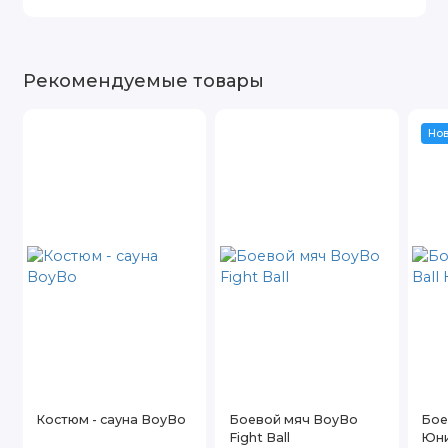
Рекомендуемые товары
Но
Костюм - сауна BoyBo
Боевой мяч BoyBo
Бое
Fight Ball
Юн