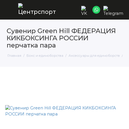
Сувенир Green Hill ФЕДЕРАЦИЯ
КИКБОКСИНГА РОССИИ
перчатка пара
Главная
Бокс и единоборства
Аксессуары для единоборств
Су