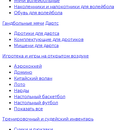
Мячи волейбольные
Наколенники и налокотники для волейбола
Обувь для волейбола
Гандбольные мячи
Дартс
Дротики для дартса
Комплектующие для дротиков
Мишени для дартса
Игротека и игры на открытом воздухе
Аэрохоккей
Домино
Китайский волан
Лото
Нарды
Настольный баскетбол
Настольный футбол
Показать все
Тренировочный и судейский инвентарь
Сумки и рюкзаки