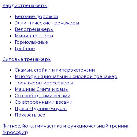
Кардиотренажеры
Беговые дорожки
Эллиптические тренажеры
Велотренажеры
Мини-степперы
Горнолыжные
Гребные
Cиловые тренажеры
Скамьи, стойки и гиперэкстензии
Многофункциональный силовой тренажер
Тренажеры кроссоверы
Машины Смита и рамы
Со свободными весами
Со встроенными весами
Пресс-Турник-Брусья
Показать все
Фитнес, йога, гимнастика и функциональный тренинг
(кроссфит)