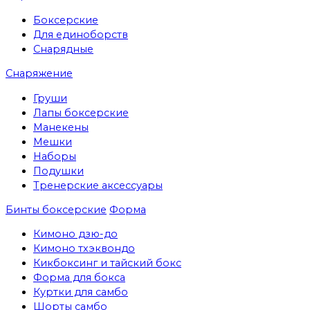
Боксерские
Для единоборств
Снарядные
Снаряжение
Груши
Лапы боксерские
Манекены
Мешки
Наборы
Подушки
Тренерские аксессуары
Бинты боксерские
Форма
Кимоно дзю-до
Кимоно тхэквондо
Кикбоксинг и тайский бокс
Форма для бокса
Куртки для самбо
Шорты самбо