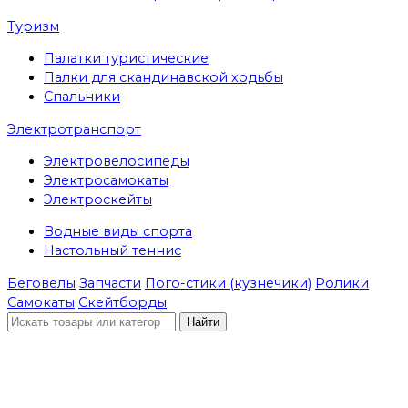
Туризм
Палатки туристические
Палки для скандинавской ходьбы
Спальники
Электротранспорт
Электровелосипеды
Электросамокаты
Электроскейты
Водные виды спорта
Настольный теннис
Беговелы
Запчасти
Пого-стики (кузнечики)
Ролики
Самокаты
Скейтборды
Найти