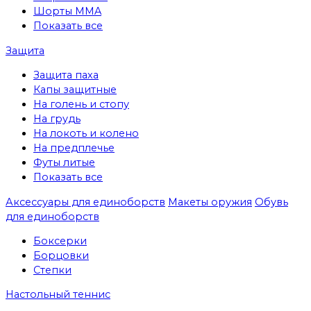
Шорты MMA
Показать все
Защита
Защита паха
Капы защитные
На голень и стопу
На грудь
На локоть и колено
На предплечье
Футы литые
Показать все
Аксессуары для единоборств
Макеты оружия
Обувь
для единоборств
Боксерки
Борцовки
Степки
Настольный теннис