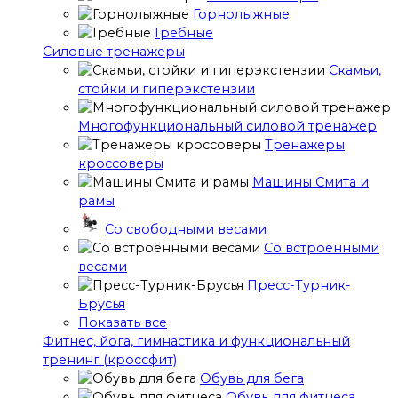
Горнолыжные
Гребные
Cиловые тренажеры
Скамьи,
стойки и гиперэкстензии
Многофункциональный силовой тренажер
Тренажеры
кроссоверы
Машины Смита и
рамы
Со свободными весами
Со встроенными
весами
Пресс-Турник-
Брусья
Показать все
Фитнес, йога, гимнастика и функциональный
тренинг (кроссфит)
Обувь для бега
Обувь для фитнеса