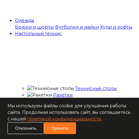
Одежда
Брюки и шорты
Футболки и майки
Худи и кофты
Настольный теннис
Теннисные столы
Ракетки
Накладки для
Мы используем файлы cookie для улучшения работы
ракеток
сайта. Продолжая использовать сайт, вы соглашаетесь
Основания для
с нашей
политикой конфиденциальности
.
ракеток
Мячи
Отклонить
Принять
Наборы