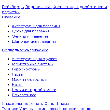
Вейкборды
Водные лыжи
Крепления, гидроботинки и
перчатки
Плавание
Аксессуары для плавания
Доска для плавания
Очки для плавания
Шапочки для плавания
Подводное снаряжение
Аксессуары для оружия
Герметичные системы
Гидрокостюмы
Ласты
Маски подводные
Ножи
Носки и гидроботинки
Показать все
Спасательные жилеты
Фалы
Шлема
Турники
Уличные комплексы
Шведские стенки