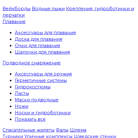
Вейкборды
Водные лыжи
Крепления, гидроботинки и
перчатки
Плавание
Аксессуары для плавания
Доска для плавания
Очки для плавания
Шапочки для плавания
Подводное снаряжение
Аксессуары для оружия
Герметичные системы
Гидрокостюмы
Ласты
Маски подводные
Ножи
Носки и гидроботинки
Показать все
Спасательные жилеты
Фалы
Шлема
Турники
Уличные комплексы
Шведские стенки