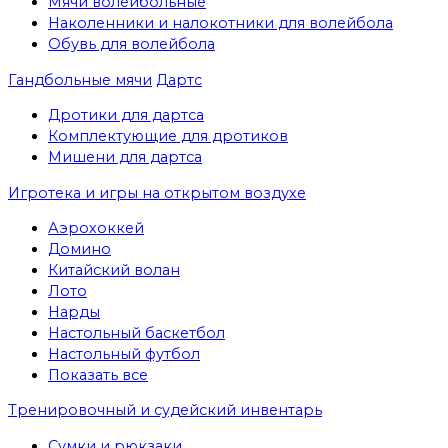
Мячи волейбольные
Наколенники и налокотники для волейбола
Обувь для волейбола
Гандбольные мячи
Дартс
Дротики для дартса
Комплектующие для дротиков
Мишени для дартса
Игротека и игры на открытом воздухе
Аэрохоккей
Домино
Китайский волан
Лото
Нарды
Настольный баскетбол
Настольный футбол
Показать все
Тренировочный и судейский инвентарь
Сумки и рюкзаки