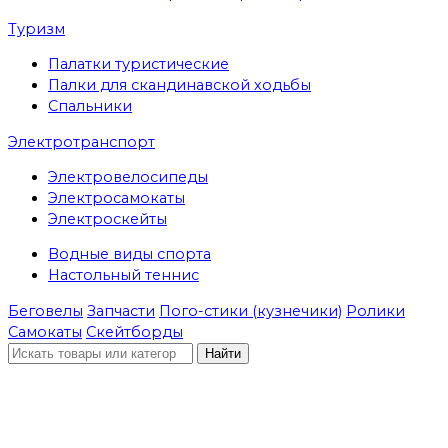
Туризм
Палатки туристические
Палки для скандинавской ходьбы
Спальники
Электротранспорт
Электровелосипеды
Электросамокаты
Электроскейты
Водные виды спорта
Настольный теннис
Беговелы
Запчасти
Пого-стики (кузнечики)
Ролики
Самокаты
Скейтборды
Найти