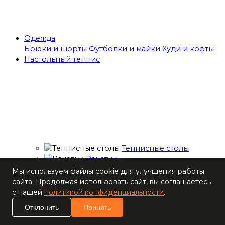
Одежда
Брюки и шорты
Футболки и майки
Худи и кофты
Настольный теннис
Теннисные столы
Ракетки
Накладки для
Мы используем файлы cookie для улучшения работы
ракеток
сайта. Продолжая использовать сайт, вы соглашаетесь
Основания для
с нашей
политикой конфиденциальности
.
ракеток
Отклонить
Принять
Мячи
Наборы