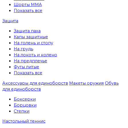
Шорты MMA
Показать все
Защита
Защита паха
Капы защитные
На голень и стопу
На грудь
На локоть и колено
На предплечье
Футы литые
Показать все
Аксессуары для единоборств
Макеты оружия
Обувь
для единоборств
Боксерки
Борцовки
Степки
Настольный теннис