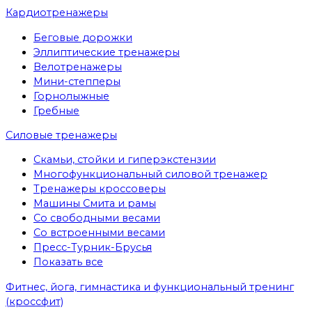
Кардиотренажеры
Беговые дорожки
Эллиптические тренажеры
Велотренажеры
Мини-степперы
Горнолыжные
Гребные
Cиловые тренажеры
Скамьи, стойки и гиперэкстензии
Многофункциональный силовой тренажер
Тренажеры кроссоверы
Машины Смита и рамы
Со свободными весами
Со встроенными весами
Пресс-Турник-Брусья
Показать все
Фитнес, йога, гимнастика и функциональный тренинг
(кроссфит)