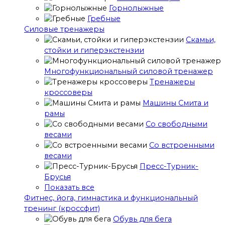
Горнолыжные
Гребные
Cиловые тренажеры
Скамьи,
стойки и гиперэкстензии
Многофункциональный силовой тренажер
Тренажеры
кроссоверы
Машины Смита и
рамы
Со свободными
весами
Со встроенными
весами
Пресс-Турник-
Брусья
Показать все
Фитнес, йога, гимнастика и функциональный
тренинг (кроссфит)
Обувь для бега