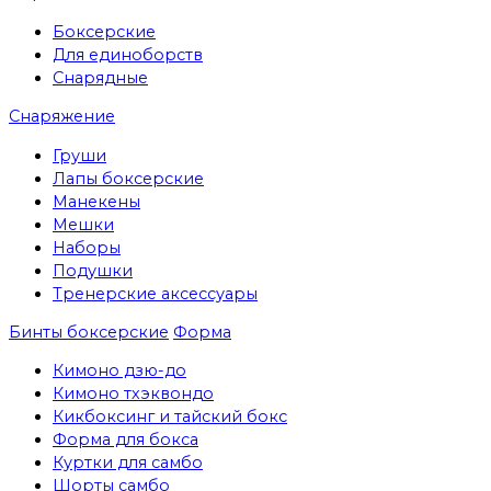
Боксерские
Для единоборств
Снарядные
Снаряжение
Груши
Лапы боксерские
Манекены
Мешки
Наборы
Подушки
Тренерские аксессуары
Бинты боксерские
Форма
Кимоно дзю-до
Кимоно тхэквондо
Кикбоксинг и тайский бокс
Форма для бокса
Куртки для самбо
Шорты самбо