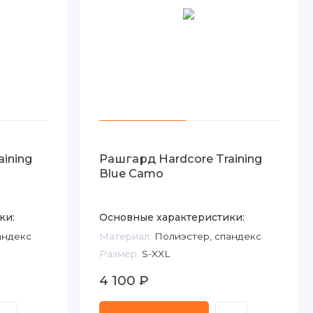
aining
Рашгард Hardcore Training
Blue Camo
ки:
Основные характеристики:
андекс
Материал:
Полиэстер, спандекс
Размер:
S-XXL
4 100 ₽