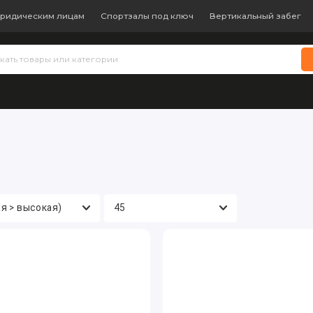
ридическим лицам
Спортзалы под ключ
Вертикальный забег
 теннис
Бокс и единоборства
Батуты
Водные виды с