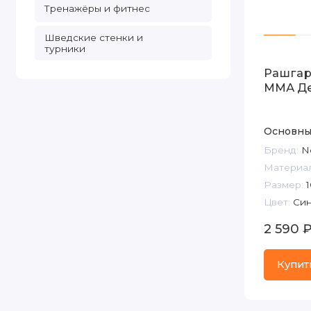
Тренажёры и фитнес
Шведские стенки и
турники
Рашгар
ММА Де
Основны
Бренд:
N
Материал
Размер:
1
Цвет:
Син
2 590 
Купит