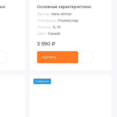
ки:
Основные характеристики:
Бренд:
New Armor
Материал:
Полиэстер
Размер:
S, M
Цвет:
Синий
3 590 ₽
Купить
Новинка