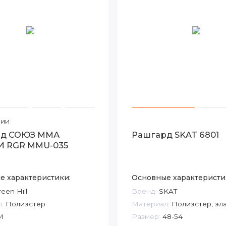
чии
рд СОЮЗ ММА
Рашгард SKAT 6801
 RGR MMU-035
е характеристики:
Основные характеристи
een Hill
Бренд:
SKAT
:
Полиэстер
Материал:
Полиэстер, эл
M
Размер:
48-54