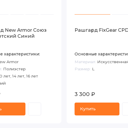
д New Armor Союз
Рашгард FixGear CP
тский Синий
е характеристики:
Основные характеристи
ew Armor
Материал:
Искусственная
:
Полиэстер
Размер:
L
0 лет, 14 лет, 16 лет
ий
₽
3 300 ₽
ь
Купить