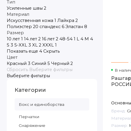
Тип
Усиленные швы
2
Материал
Искусственная кожа
1
Лайкра
2
Полиэстер
20
спандекс
6
Эластан
8
Размер
10 лет
1
14 лет
2
16 лет
2
48-54
1
L
4
M
4
S
3
S-XXL
3
XL
2
XXXL
1
Показать еще 4
Скрыть
Цвет
Красный
3
Синий
5
Черный
2
Сбросить
Выберите фильтры
В нали
Выберите фильтры
Рашга
РОССИИ
Категории
Основны
Бокс и единоборства
Бренд:
Gr
Перчатки
Материал
Снаряжение
Размер: