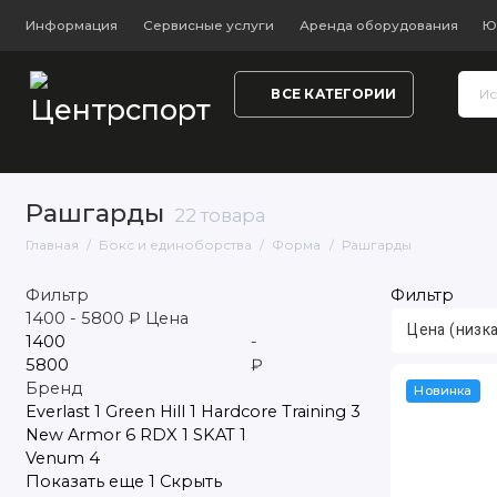
Информация
Сервисные услуги
Аренда оборудования
Ю
ВСЕ КАТЕГОРИИ
Тренажёры и фитнес
Обувь
Одежда
Настольный
Рашгарды
22 товара
Главная
Бокс и единоборства
Форма
Рашгарды
Фильтр
Фильтр
1400
-
5800
₽
Цена
-
₽
Бренд
Новинка
Everlast
1
Green Hill
1
Hardcore Training
3
New Armor
6
RDX
1
SKAT
1
Venum
4
Показать еще 1
Скрыть