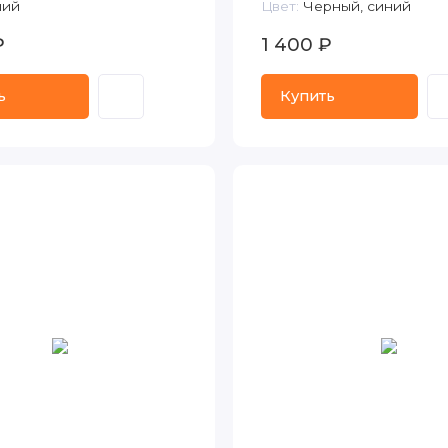
ий
Цвет:
Черный, синий
₽
1 400 ₽
ь
Купить