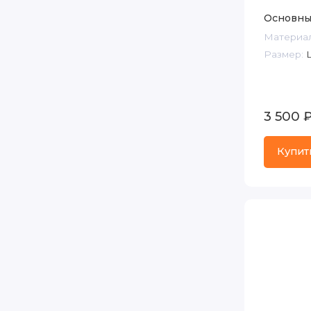
Основны
Материал
Размер:
3 500 
Купит