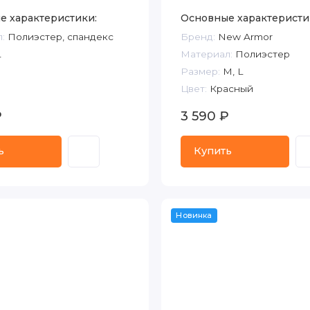
е характеристики:
Основные характеристи
:
Полиэстер, спандекс
Бренд:
New Armor
L
Материал:
Полиэстер
Размер:
M, L
Цвет:
Красный
₽
3 590 ₽
ь
Купить
Новинка