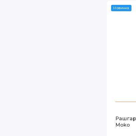
Новинка
Рашгар
Moko