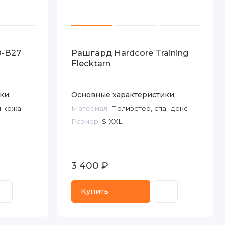
D-B27
Рашгард Hardcore Training
Flecktarn
ки:
Основные характеристики:
 кожа
Материал:
Полиэстер, спандекс
Размер:
S-XXL
3 400 ₽
Купить