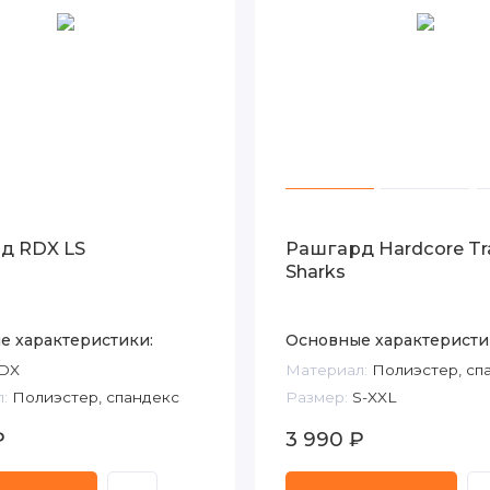
д RDX LS
Рашгард Hardcore Tr
Sharks
е характеристики:
Основные характеристи
DX
Материал:
Полиэстер, сп
:
Полиэстер, спандекс
Размер:
S-XXL
₽
3 990 ₽