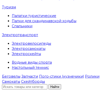
Туризм
Палатки туристические
Палки для скандинавской ходьбы
Спальники
Электротранспорт
Электровелосипеды
Электросамокаты
Электроскейты
Водные виды спорта
Настольный теннис
Беговелы
Запчасти
Пого-стики (кузнечики)
Ролики
Самокаты
Скейтборды
Найти