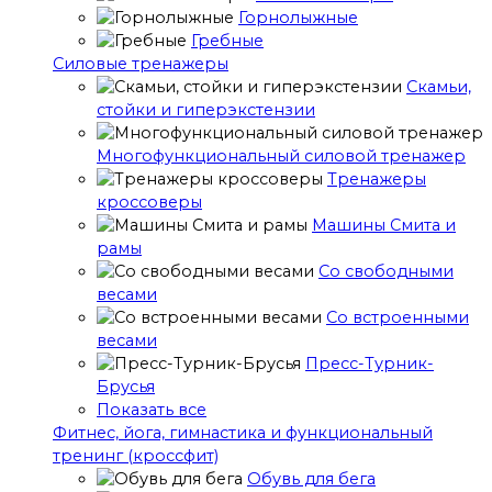
Горнолыжные
Гребные
Cиловые тренажеры
Скамьи,
стойки и гиперэкстензии
Многофункциональный силовой тренажер
Тренажеры
кроссоверы
Машины Смита и
рамы
Со свободными
весами
Со встроенными
весами
Пресс-Турник-
Брусья
Показать все
Фитнес, йога, гимнастика и функциональный
тренинг (кроссфит)
Обувь для бега