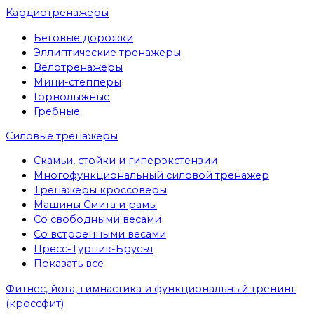
Кардиотренажеры
Беговые дорожки
Эллиптические тренажеры
Велотренажеры
Мини-степперы
Горнолыжные
Гребные
Cиловые тренажеры
Скамьи, стойки и гиперэкстензии
Многофункциональный силовой тренажер
Тренажеры кроссоверы
Машины Смита и рамы
Со свободными весами
Со встроенными весами
Пресс-Турник-Брусья
Показать все
Фитнес, йога, гимнастика и функциональный тренинг
(кроссфит)