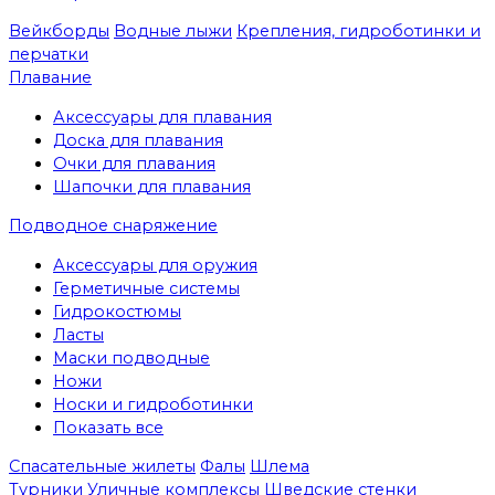
Вейкборды
Водные лыжи
Крепления, гидроботинки и
перчатки
Плавание
Аксессуары для плавания
Доска для плавания
Очки для плавания
Шапочки для плавания
Подводное снаряжение
Аксессуары для оружия
Герметичные системы
Гидрокостюмы
Ласты
Маски подводные
Ножи
Носки и гидроботинки
Показать все
Спасательные жилеты
Фалы
Шлема
Турники
Уличные комплексы
Шведские стенки