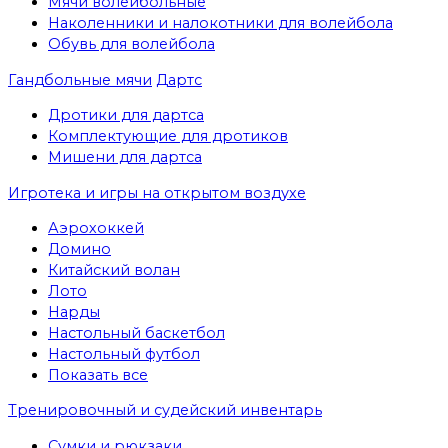
Мячи волейбольные
Наколенники и налокотники для волейбола
Обувь для волейбола
Гандбольные мячи
Дартс
Дротики для дартса
Комплектующие для дротиков
Мишени для дартса
Игротека и игры на открытом воздухе
Аэрохоккей
Домино
Китайский волан
Лото
Нарды
Настольный баскетбол
Настольный футбол
Показать все
Тренировочный и судейский инвентарь
Сумки и рюкзаки