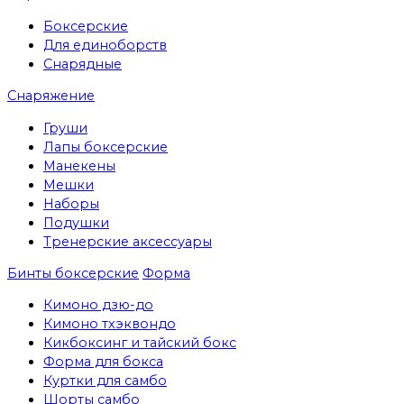
Боксерские
Для единоборств
Снарядные
Снаряжение
Груши
Лапы боксерские
Манекены
Мешки
Наборы
Подушки
Тренерские аксессуары
Бинты боксерские
Форма
Кимоно дзю-до
Кимоно тхэквондо
Кикбоксинг и тайский бокс
Форма для бокса
Куртки для самбо
Шорты самбо