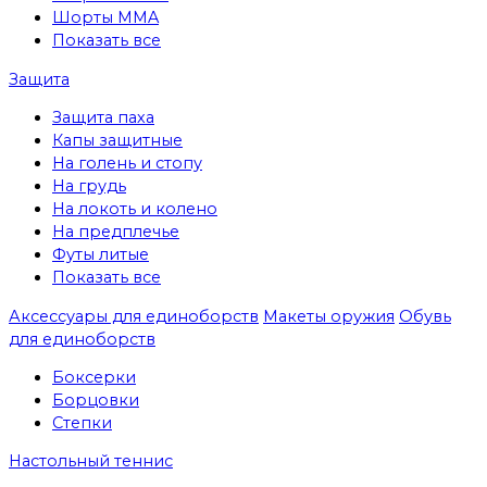
Шорты MMA
Показать все
Защита
Защита паха
Капы защитные
На голень и стопу
На грудь
На локоть и колено
На предплечье
Футы литые
Показать все
Аксессуары для единоборств
Макеты оружия
Обувь
для единоборств
Боксерки
Борцовки
Степки
Настольный теннис