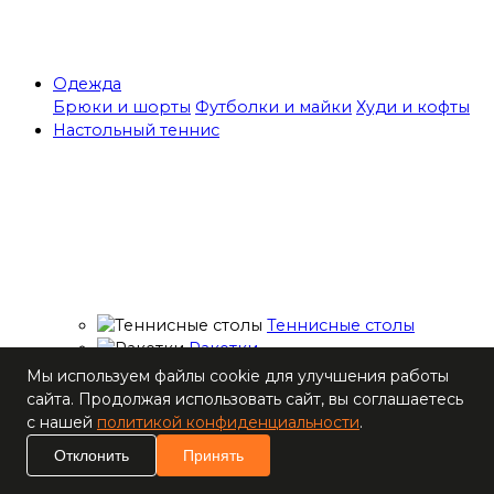
Одежда
Брюки и шорты
Футболки и майки
Худи и кофты
Настольный теннис
Теннисные столы
Ракетки
Накладки для
Мы используем файлы cookie для улучшения работы
ракеток
сайта. Продолжая использовать сайт, вы соглашаетесь
Основания для
с нашей
политикой конфиденциальности
.
ракеток
Отклонить
Принять
Мячи
Наборы