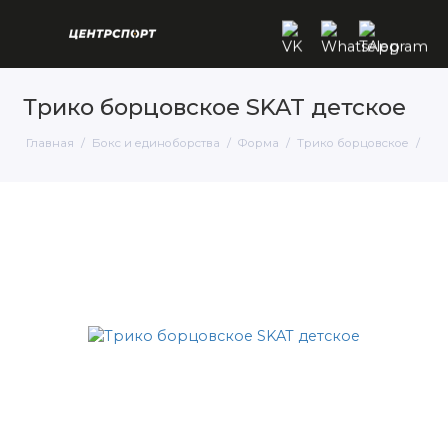
Трико борцовское SKAT детское
Главная
Бокс и единоборства
Форма
Трико борцовское
Три