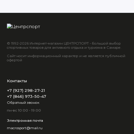
© 1992-2026 Интернет-магазин ЦЕНТРСПОРТ - большой выбор
спортивных товаров для активного отдыха и туризма в Самаре.
Сайт носит информационный характер и не является публичной
офертой
Контакты
+7 (927) 298-27-21
+7 (846) 973-50-47
Обратный звонок
пн-вс 10:00 - 19:00
Электронная почта
macrosport@mail.ru