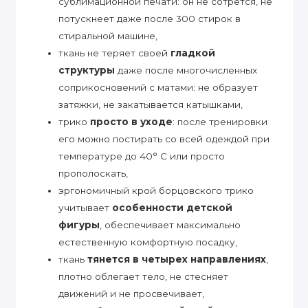
сублимационной печати: он не сотрется, не
потускнеет даже после 300 стирок в
стиральной машине,
ткань не теряет своей
гладкой
структуры
даже после многочисленных
соприкосновений с матами: не образует
затяжки, не закатывается катышками,
трико
просто в уходе
: после тренировки
его можно постирать со всей одеждой при
температуре до 40° С или просто
прополоскать,
эргономичный крой борцовского трико
учитывает
особенности детской
фигуры
, обеспечивает максимально
естественную комфортную посадку,
ткань
тянется в четырех направлениях
,
плотно облегает тело, не стесняет
движений и не просвечивает,