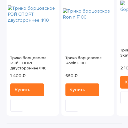
Три
Ska
Трико борцовское
Трико борцовское
РЭЙ СПОРТ
Ronin F100
2 1
двустороннее Ф10
1 400 ₽
650 ₽
К
Купить
Купить