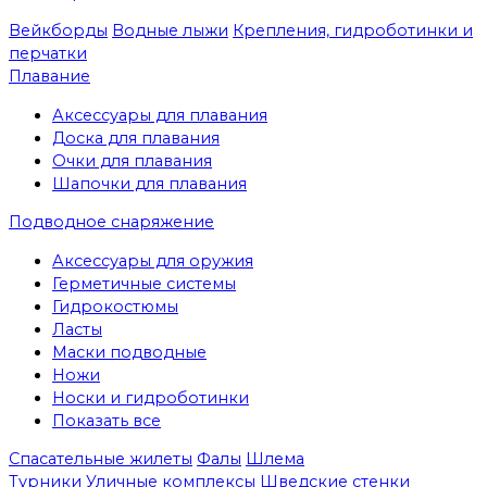
Вейкборды
Водные лыжи
Крепления, гидроботинки и
перчатки
Плавание
Аксессуары для плавания
Доска для плавания
Очки для плавания
Шапочки для плавания
Подводное снаряжение
Аксессуары для оружия
Герметичные системы
Гидрокостюмы
Ласты
Маски подводные
Ножи
Носки и гидроботинки
Показать все
Спасательные жилеты
Фалы
Шлема
Турники
Уличные комплексы
Шведские стенки