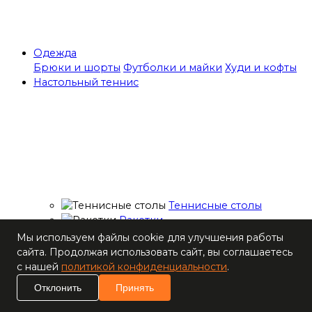
Одежда
Брюки и шорты
Футболки и майки
Худи и кофты
Настольный теннис
Теннисные столы
Ракетки
Накладки для
Мы используем файлы cookie для улучшения работы
ракеток
сайта. Продолжая использовать сайт, вы соглашаетесь
Основания для
с нашей
политикой конфиденциальности
.
ракеток
Отклонить
Принять
Мячи
Наборы