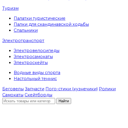
Туризм
Палатки туристические
Палки для скандинавской ходьбы
Спальники
Электротранспорт
Электровелосипеды
Электросамокаты
Электроскейты
Водные виды спорта
Настольный теннис
Беговелы
Запчасти
Пого-стики (кузнечики)
Ролики
Самокаты
Скейтборды
Найти