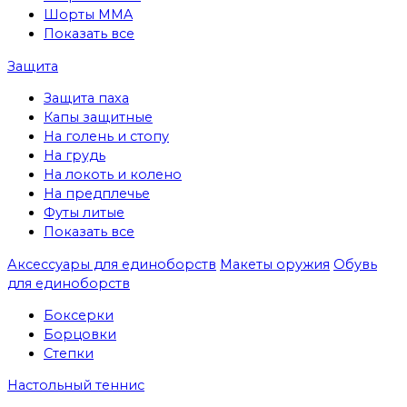
Шорты MMA
Показать все
Защита
Защита паха
Капы защитные
На голень и стопу
На грудь
На локоть и колено
На предплечье
Футы литые
Показать все
Аксессуары для единоборств
Макеты оружия
Обувь
для единоборств
Боксерки
Борцовки
Степки
Настольный теннис