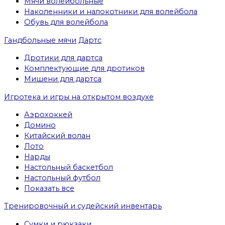
Мячи волейбольные
Наколенники и налокотники для волейбола
Обувь для волейбола
Гандбольные мячи
Дартс
Дротики для дартса
Комплектующие для дротиков
Мишени для дартса
Игротека и игры на открытом воздухе
Аэрохоккей
Домино
Китайский волан
Лото
Нарды
Настольный баскетбол
Настольный футбол
Показать все
Тренировочный и судейский инвентарь
Сумки и рюкзаки