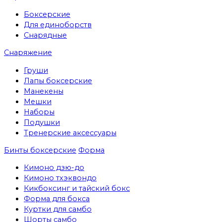
Боксерские
Для единоборств
Снарядные
Снаряжение
Груши
Лапы боксерские
Манекены
Мешки
Наборы
Подушки
Тренерские аксессуары
Бинты боксерские
Форма
Кимоно дзю-до
Кимоно тхэквондо
Кикбоксинг и тайский бокс
Форма для бокса
Куртки для самбо
Шорты самбо