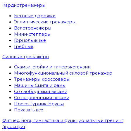
Кардиотренажеры
Беговые дорожки
Эллиптические тренажеры
Велотренажеры
Мини-степперы
Горнолыжные
Гребные
Cиловые тренажеры
Скамьи, стойки и гиперэкстензии
Многофункциональный силовой тренажер
Тренажеры кроссоверы
Машины Смита и рамы
Со свободными весами
Со встроенными весами
Пресс-Турник-Брусья
Показать все
Фитнес, йога, гимнастика и функциональный тренинг
(кроссфит)