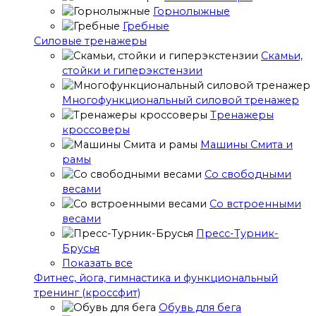
Горнолыжные
Гребные
Cиловые тренажеры
Скамьи,
стойки и гиперэкстензии
Многофункциональный силовой тренажер
Тренажеры
кроссоверы
Машины Смита и
рамы
Со свободными
весами
Со встроенными
весами
Пресс-Турник-
Брусья
Показать все
Фитнес, йога, гимнастика и функциональный
тренинг (кроссфит)
Обувь для бега