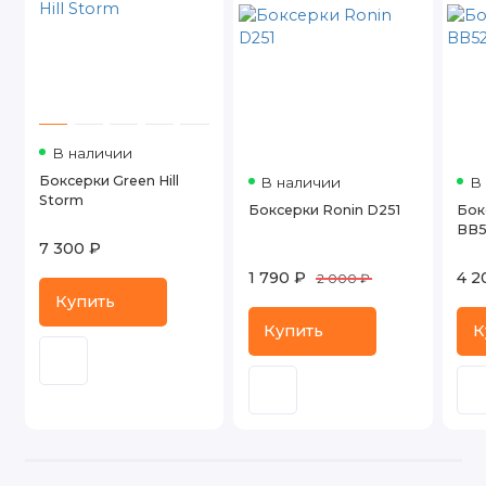
В наличии
Боксерки Green Hill
В наличии
В
Storm
Боксерки Ronin D251
Бок
BB5
7 300 ₽
1 790 ₽
4 2
2 000 ₽
Купить
Купить
К