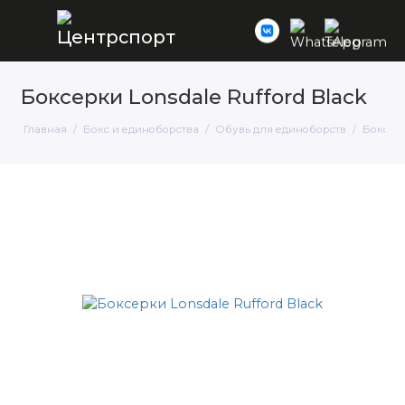
Боксерки Lonsdale Rufford Black
Главная
Бокс и единоборства
Обувь для единоборств
Боксер