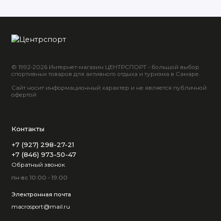
© 1992-2026 Интернет-магазин ЦЕНТРСПОРТ - большой выбор
спортивных товаров для активного отдыха и туризма в Самаре.
Сайт носит информационный характер и не является публичной
офертой
Контакты
+7 (927) 298-27-21
+7 (846) 973-50-47
Обратный звонок
пн-вс 10:00 - 19:00
Электронная почта
macrosport@mail.ru