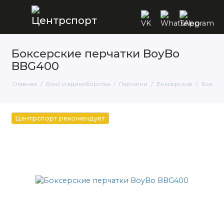
Боксерские перчатки BoyBo
BBG400
Главная
Бокс и единоборства
Перчатки
Боксерские
Боксер
Центрспорт рекомендует