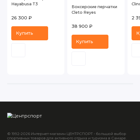
Hayabusa T3
Clin
Боксерские перчатки
Cleto Reyes
26 300 ₽
2 3
38 900 ₽
Купить
К
Купить
© 1992-2026 Интернет-магазин ЦЕНТРСПОРТ - большой выбор
спортивных товаров для активного отдыха и туризма в Самаре.