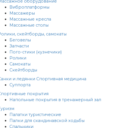
Массажное оборудование
Виброплатформы
Массажеры
Массажные кресла
Массажные столы
Ролики, скейтборды, самокаты
Беговелы
Запчасти
Пого-стики (кузнечики)
Ролики
Самокаты
Скейтборды
Санки и ледянки
Спортивная медицина
Суппорта
Спортивные покрытия
Напольные покрытия в тренажерный зал
Туризм
Палатки туристические
Палки для скандинавской ходьбы
Спальники