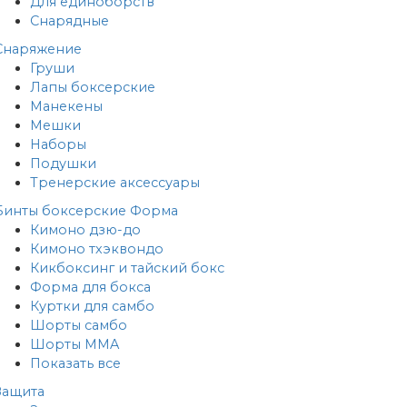
Для единоборств
Снарядные
Снаряжение
Груши
Лапы боксерские
Манекены
Мешки
Наборы
Подушки
Тренерские аксессуары
Бинты боксерские
Форма
Кимоно дзю-до
Кимоно тхэквондо
Кикбоксинг и тайский бокс
Форма для бокса
Куртки для самбо
Шорты самбо
Шорты MMA
Показать все
Защита