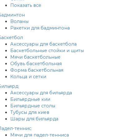
Показать все
Бадминтон
Воланы
Ракетки для бадминтона
Баскетбол
Аксессуары для баскетбола
Баскетбольные стойки и щиты
Мячи баскетбольные
Обувь баскетбольная
Форма баскетбольная
Кольца и сетки
Бильярд
Аксессуары для бильярда
Бильярдные кии
Бильярдные столы
Тубусы для киев
Шары для бильярда
Падел-теннис
Мячи для падел-тенниса