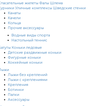
Спасательные жилеты
Фалы
Шлема
Турники
Уличные комплексы
Шведские стенки
Канаты
Качели
Кольца
Прочие аксессуары
Водные виды спорта
Настольный теннис
Батуты
Коньки ледовые
Детские раздвижные коньки
Фигурные коньки
Хоккейные коньки
Лыжи
Лыжи без креплений
Лыжи с креплениями
Крепления
Ботинки
Палки
Аксессуары