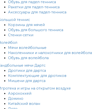
Обувь для падел-тенниса
Ракетки для падел-тенниса
Аксессуары для падел-тенниса
Большой теннис
Корзины для мячей
Обувь для большого тенниса
Стенки-сетки
Волейбол
Мячи волейбольные
Наколенники и налокотники для волейбола
Обувь для волейбола
Гандбольные мячи
Дартс
Дротики для дартса
Комплектующие для дротиков
Мишени для дартса
Игротека и игры на открытом воздухе
Аэрохоккей
Домино
Китайский волан
Лото