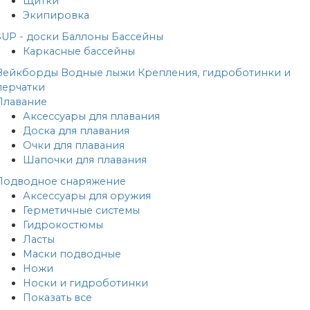
Щитки
Экипировка
SUP - доски
Баллоны
Бассейны
Каркасные бассейны
Вейкборды
Водные лыжи
Крепления, гидроботинки и
перчатки
Плавание
Аксессуары для плавания
Доска для плавания
Очки для плавания
Шапочки для плавания
Подводное снаряжение
Аксессуары для оружия
Герметичные системы
Гидрокостюмы
Ласты
Маски подводные
Ножи
Носки и гидроботинки
Показать все