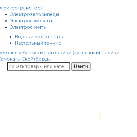
Электротранспорт
Электровелосипеды
Электросамокаты
Электроскейты
Водные виды спорта
Настольный теннис
Беговелы
Запчасти
Пого-стики (кузнечики)
Ролики
Самокаты
Скейтборды
Найти