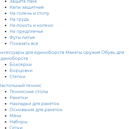
Защита паха
Капы защитные
На голень и стопу
На грудь
На локоть и колено
На предплечье
Футы литые
Показать все
Аксессуары для единоборств
Макеты оружия
Обувь для
единоборств
Боксерки
Борцовки
Степки
Настольный теннис
Теннисные столы
Ракетки
Накладки для ракеток
Основания для ракеток
Мячи
Наборы
Сетки