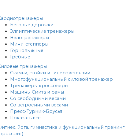
Кардиотренажеры
Беговые дорожки
Эллиптические тренажеры
Велотренажеры
Мини-степперы
Горнолыжные
Гребные
Cиловые тренажеры
Скамьи, стойки и гиперэкстензии
Многофункциональный силовой тренажер
Тренажеры кроссоверы
Машины Смита и рамы
Со свободными весами
Со встроенными весами
Пресс-Турник-Брусья
Показать все
Фитнес, йога, гимнастика и функциональный тренинг
(кроссфит)