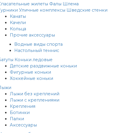
Спасательные жилеты
Фалы
Шлема
Турники
Уличные комплексы
Шведские стенки
Канаты
Качели
Кольца
Прочие аксессуары
Водные виды спорта
Настольный теннис
Батуты
Коньки ледовые
Детские раздвижные коньки
Фигурные коньки
Хоккейные коньки
Лыжи
Лыжи без креплений
Лыжи с креплениями
Крепления
Ботинки
Палки
Аксессуары