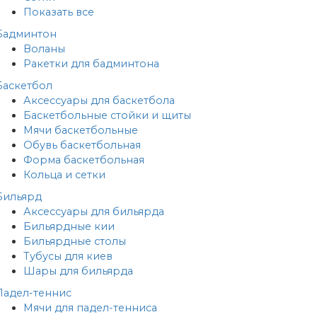
Показать все
Бадминтон
Воланы
Ракетки для бадминтона
Баскетбол
Аксессуары для баскетбола
Баскетбольные стойки и щиты
Мячи баскетбольные
Обувь баскетбольная
Форма баскетбольная
Кольца и сетки
Бильярд
Аксессуары для бильярда
Бильярдные кии
Бильярдные столы
Тубусы для киев
Шары для бильярда
Падел-теннис
Мячи для падел-тенниса