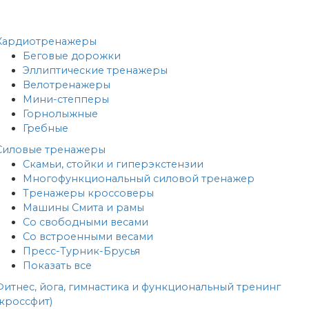
Кардиотренажеры
Беговые дорожки
Эллиптические тренажеры
Велотренажеры
Мини-степперы
Горнолыжные
Гребные
Cиловые тренажеры
Скамьи, стойки и гиперэкстензии
Многофункциональный силовой тренажер
Тренажеры кроссоверы
Машины Смита и рамы
Со свободными весами
Со встроенными весами
Пресс-Турник-Брусья
Показать все
Фитнес, йога, гимнастика и функциональный тренинг
(кроссфит)