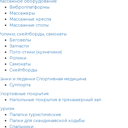
Массажное оборудование
Виброплатформы
Массажеры
Массажные кресла
Массажные столы
Ролики, скейтборды, самокаты
Беговелы
Запчасти
Пого-стики (кузнечики)
Ролики
Самокаты
Скейтборды
Санки и ледянки
Спортивная медицина
Суппорта
Спортивные покрытия
Напольные покрытия в тренажерный зал
Туризм
Палатки туристические
Палки для скандинавской ходьбы
Спальники