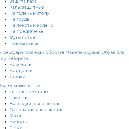
Защита паха
Капы защитные
На голень и стопу
На грудь
На локоть и колено
На предплечье
Футы литые
Показать все
Аксессуары для единоборств
Макеты оружия
Обувь для
единоборств
Боксерки
Борцовки
Степки
Настольный теннис
Теннисные столы
Ракетки
Накладки для ракеток
Основания для ракеток
Мячи
Наборы
Сетки