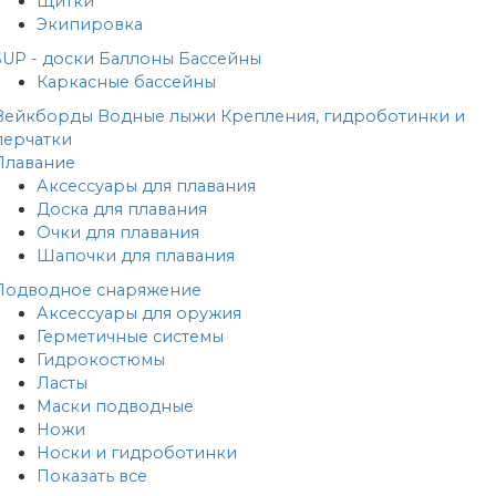
Щитки
Экипировка
SUP - доски
Баллоны
Бассейны
Каркасные бассейны
Вейкборды
Водные лыжи
Крепления, гидроботинки и
перчатки
Плавание
Аксессуары для плавания
Доска для плавания
Очки для плавания
Шапочки для плавания
Подводное снаряжение
Аксессуары для оружия
Герметичные системы
Гидрокостюмы
Ласты
Маски подводные
Ножи
Носки и гидроботинки
Показать все