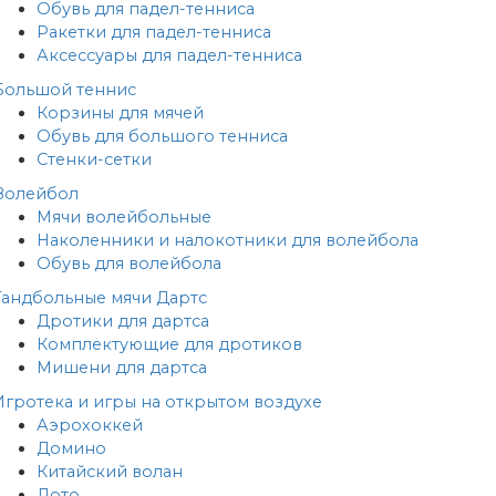
Обувь для падел-тенниса
Ракетки для падел-тенниса
Аксессуары для падел-тенниса
Большой теннис
Корзины для мячей
Обувь для большого тенниса
Стенки-сетки
Волейбол
Мячи волейбольные
Наколенники и налокотники для волейбола
Обувь для волейбола
Гандбольные мячи
Дартс
Дротики для дартса
Комплектующие для дротиков
Мишени для дартса
Игротека и игры на открытом воздухе
Аэрохоккей
Домино
Китайский волан
Лото