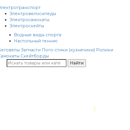
Электротранспорт
Электровелосипеды
Электросамокаты
Электроскейты
Водные виды спорта
Настольный теннис
Беговелы
Запчасти
Пого-стики (кузнечики)
Ролики
Самокаты
Скейтборды
Найти