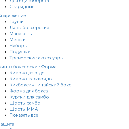
Для единоборств
Снарядные
Снаряжение
Груши
Лапы боксерские
Манекены
Мешки
Наборы
Подушки
Тренерские аксессуары
Бинты боксерские
Форма
Кимоно дзю-до
Кимоно тхэквондо
Кикбоксинг и тайский бокс
Форма для бокса
Куртки для самбо
Шорты самбо
Шорты MMA
Показать все
Защита