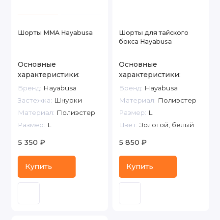
Шорты MMA Hayabusa
Шорты для тайского
бокса Hayabusa
Основные
Основные
характеристики:
характеристики:
Бренд:
Hayabusa
Бренд:
Hayabusa
Застежка:
Шнурки
Материал:
Полиэстер
Материал:
Полиэстер
Размер:
L
Размер:
L
Цвет:
Золотой, белый
5 350 ₽
5 850 ₽
Купить
Купить