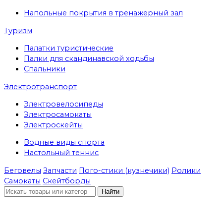
Напольные покрытия в тренажерный зал
Туризм
Палатки туристические
Палки для скандинавской ходьбы
Спальники
Электротранспорт
Электровелосипеды
Электросамокаты
Электроскейты
Водные виды спорта
Настольный теннис
Беговелы
Запчасти
Пого-стики (кузнечики)
Ролики
Самокаты
Скейтборды
Найти