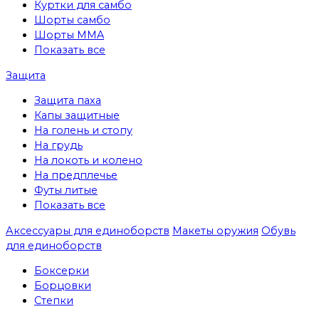
Куртки для самбо
Шорты самбо
Шорты MMA
Показать все
Защита
Защита паха
Капы защитные
На голень и стопу
На грудь
На локоть и колено
На предплечье
Футы литые
Показать все
Аксессуары для единоборств
Макеты оружия
Обувь
для единоборств
Боксерки
Борцовки
Степки