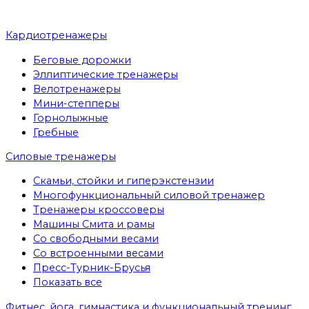
Кардиотренажеры
Беговые дорожки
Эллиптические тренажеры
Велотренажеры
Мини-степперы
Горнолыжные
Гребные
Cиловые тренажеры
Скамьи, стойки и гиперэкстензии
Многофункциональный силовой тренажер
Тренажеры кроссоверы
Машины Смита и рамы
Со свободными весами
Со встроенными весами
Пресс-Турник-Брусья
Показать все
Фитнес, йога, гимнастика и функциональный тренинг