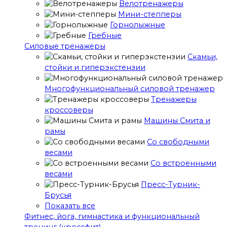
Велотренажеры
Мини-степперы
Горнолыжные
Гребные
Cиловые тренажеры
Скамьи,
стойки и гиперэкстензии
Многофункциональный силовой тренажер
Тренажеры
кроссоверы
Машины Смита и
рамы
Со свободными
весами
Со встроенными
весами
Пресс-Турник-
Брусья
Показать все
Фитнес, йога, гимнастика и функциональный