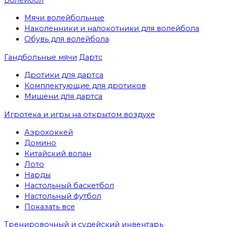
Мячи волейбольные
Наколенники и налокотники для волейбола
Обувь для волейбола
Гандбольные мячи
Дартс
Дротики для дартса
Комплектующие для дротиков
Мишени для дартса
Игротека и игры на открытом воздухе
Аэрохоккей
Домино
Китайский волан
Лото
Нарды
Настольный баскетбол
Настольный футбол
Показать все
Тренировочный и судейский инвентарь