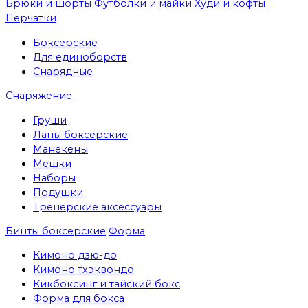
Брюки и шорты
Футболки и майки
Худи и кофты
Перчатки
Боксерские
Для единоборств
Снарядные
Снаряжение
Груши
Лапы боксерские
Манекены
Мешки
Наборы
Подушки
Тренерские аксессуары
Бинты боксерские
Форма
Кимоно дзю-до
Кимоно тхэквондо
Кикбоксинг и тайский бокс
Форма для бокса