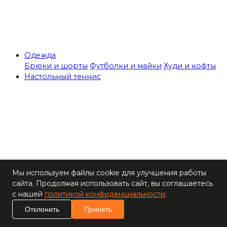
Одежда
Брюки и шорты
Футболки и майки
Худи и кофты
Настольный теннис
Теннисные столы
Мы используем файлы cookie для улучшения работы
Ракетки
сайта. Продолжая использовать сайт, вы соглашаетесь
Накладки для
с нашей
политикой конфиденциальности
.
ракеток
Основания для
Отклонить
Принять
ракеток