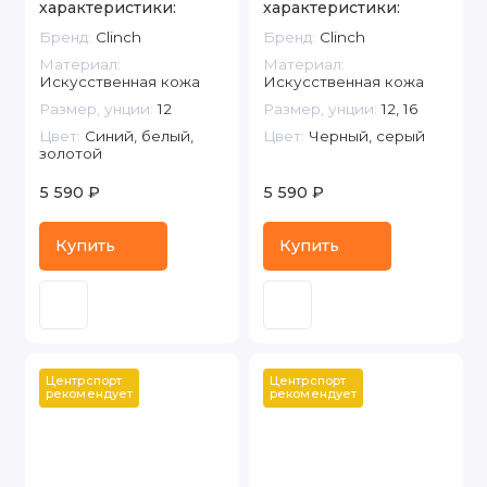
характеристики:
характеристики:
Бренд:
Clinch
Бренд:
Clinch
Материал:
Материал:
Искусственная кожа
Искусственная кожа
Размер, унции:
12
Размер, унции:
12, 16
Цвет:
Синий, белый,
Цвет:
Черный, серый
золотой
5 590 ₽
5 590 ₽
Купить
Купить
Центрспорт 
Центрспорт 
рекомендует
рекомендует