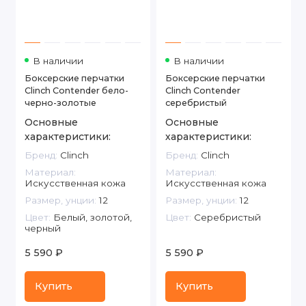
В наличии
В наличии
Боксерские перчатки
Боксерские перчатки
Clinch Contender бело-
Clinch Contender
черно-золотые
серебристый
Основные
Основные
характеристики:
характеристики:
Бренд:
Clinch
Бренд:
Clinch
Материал:
Материал:
Искусственная кожа
Искусственная кожа
Размер, унции:
12
Размер, унции:
12
Цвет:
Белый, золотой,
Цвет:
Серебристый
черный
5 590 ₽
5 590 ₽
Купить
Купить