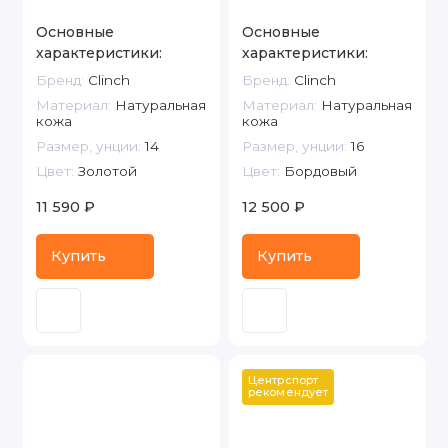
Основные
Основные
характеристики:
характеристики:
Бренд:
Clinch
Бренд:
Clinch
Материал:
Натуральная
Материал:
Натуральная
кожа
кожа
Размер, унции:
14
Размер, унции:
16
Цвет:
Золотой
Цвет:
Бордовый
11 590 ₽
12 500 ₽
Купить
Купить
Центрспорт 
рекомендует