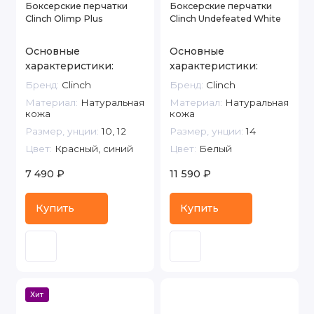
Боксерские перчатки
Боксерские перчатки
Clinch Olimp Plus
Clinch Undefeated White
Основные
Основные
характеристики:
характеристики:
Бренд:
Clinch
Бренд:
Clinch
Материал:
Натуральная
Материал:
Натуральная
кожа
кожа
Размер, унции:
10, 12
Размер, унции:
14
Цвет:
Красный, синий
Цвет:
Белый
7 490 ₽
11 590 ₽
Купить
Купить
Хит