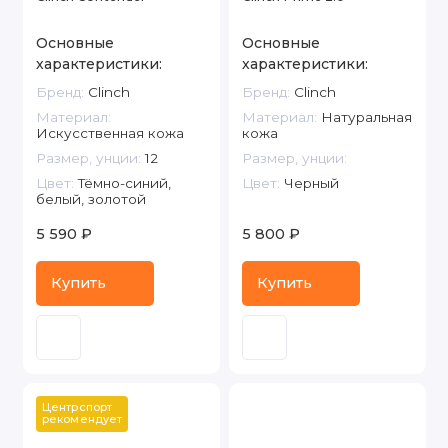
Основные
Основные
характеристики:
характеристики:
Бренд:
Clinch
Бренд:
Clinch
Материал:
Материал:
Натуральная
Искусственная кожа
кожа
Размер, унции:
12
Размер, унции:
Цвет:
Тёмно-синий,
Цвет:
Черный
белый, золотой
5 590 ₽
5 800 ₽
Купить
Купить
Центрспорт 
рекомендует