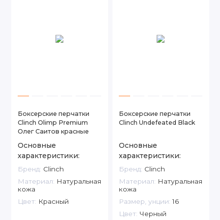
Боксерские перчатки
Боксерские перчатки
Clinch Olimp Premium
Clinch Undefeated Black
Олег Саитов красные
Основные
Основные
характеристики:
характеристики:
Бренд:
Clinch
Бренд:
Clinch
Материал:
Натуральная
Материал:
Натуральная
кожа
кожа
Цвет:
Красный
Размер, унции:
16
Цвет:
Черный