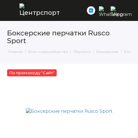
Боксерские перчатки Rusco
Sport
Главная
Бокс и единоборства
Перчатки
Боксерские
Боксерс
По промокоду "Сайт"