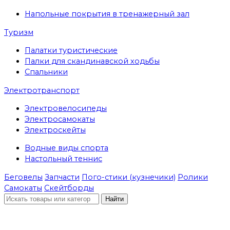
Напольные покрытия в тренажерный зал
Туризм
Палатки туристические
Палки для скандинавской ходьбы
Спальники
Электротранспорт
Электровелосипеды
Электросамокаты
Электроскейты
Водные виды спорта
Настольный теннис
Беговелы
Запчасти
Пого-стики (кузнечики)
Ролики
Самокаты
Скейтборды
Найти