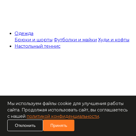
Одежда
Брюки и шорты
Футболки и майки
Худи и кофты
Настольный теннис
Теннисные столы
Мы используем файлы cookie для улучшения работы
Ракетки
сайта. Продолжая использовать сайт, вы соглашаетесь
Накладки для
с нашей
политикой конфиденциальности
.
ракеток
Основания для
Отклонить
Принять
ракеток