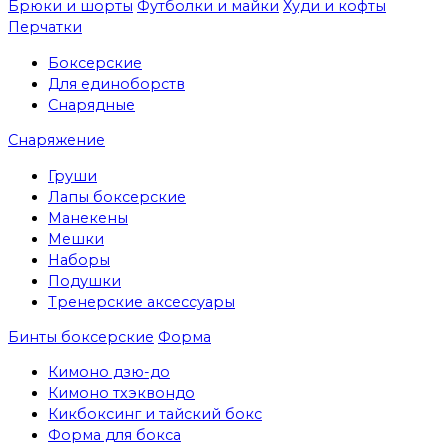
Брюки и шорты
Футболки и майки
Худи и кофты
Перчатки
Боксерские
Для единоборств
Снарядные
Снаряжение
Груши
Лапы боксерские
Манекены
Мешки
Наборы
Подушки
Тренерские аксессуары
Бинты боксерские
Форма
Кимоно дзю-до
Кимоно тхэквондо
Кикбоксинг и тайский бокс
Форма для бокса