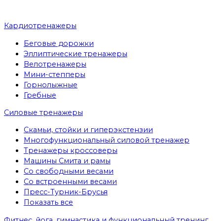
Кардиотренажеры
Беговые дорожки
Эллиптические тренажеры
Велотренажеры
Мини-степперы
Горнолыжные
Гребные
Cиловые тренажеры
Скамьи, стойки и гиперэкстензии
Многофункциональный силовой тренажер
Тренажеры кроссоверы
Машины Смита и рамы
Со свободными весами
Со встроенными весами
Пресс-Турник-Брусья
Показать все
Фитнес, йога, гимнастика и функциональный тренинг