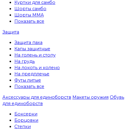
Куртки для самбо
Шорты самбо
Шорты MMA
Показать все
Защита
Защита паха
Капы защитные
На голень и стопу
На грудь
На локоть и колено
На предплечье
Футы литые
Показать все
Аксессуары для единоборств
Макеты оружия
Обувь
для единоборств
Боксерки
Борцовки
Степки