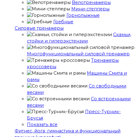
Велотренажеры
Мини-степперы
Горнолыжные
Гребные
Cиловые тренажеры
Скамьи,
стойки и гиперэкстензии
Многофункциональный силовой тренажер
Тренажеры
кроссоверы
Машины Смита и
рамы
Со свободными
весами
Со встроенными
весами
Пресс-Турник-
Брусья
Показать все
Фитнес, йога, гимнастика и функциональный