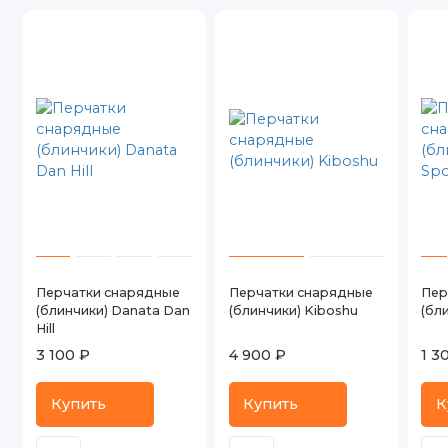
Перчатки снарядные
Перчатки снарядные
Пер
(блинчики) Danata Dan
(блинчики) Kiboshu
(бл
Hill
3 100 ₽
4 900 ₽
1 3
Купить
Купить
К