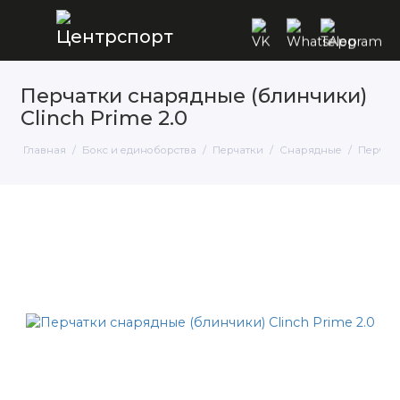
Перчатки снарядные (блинчики)
Clinch Prime 2.0
Главная
Бокс и единоборства
Перчатки
Снарядные
Перчатк