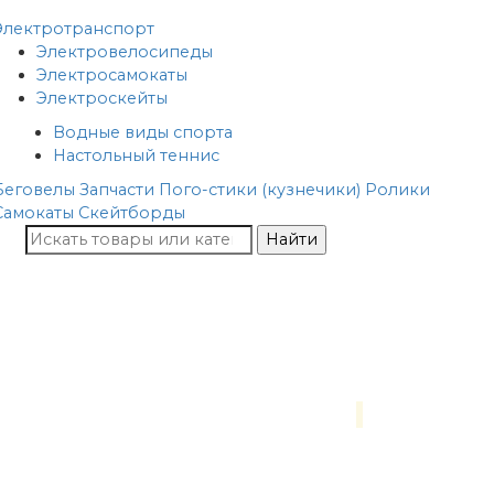
Электротранспорт
Электровелосипеды
Электросамокаты
Электроскейты
Водные виды спорта
Настольный теннис
Беговелы
Запчасти
Пого-стики (кузнечики)
Ролики
Самокаты
Скейтборды
Найти