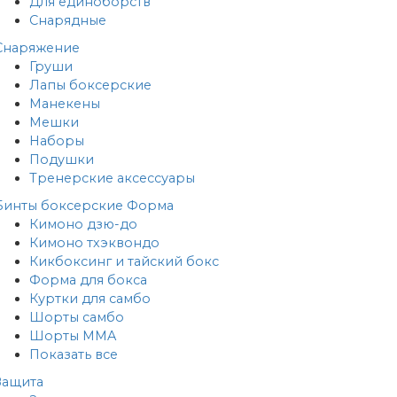
Для единоборств
Снарядные
Снаряжение
Груши
Лапы боксерские
Манекены
Мешки
Наборы
Подушки
Тренерские аксессуары
Бинты боксерские
Форма
Кимоно дзю-до
Кимоно тхэквондо
Кикбоксинг и тайский бокс
Форма для бокса
Куртки для самбо
Шорты самбо
Шорты MMA
Показать все
Защита