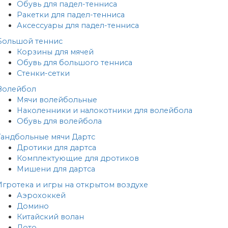
Обувь для падел-тенниса
Ракетки для падел-тенниса
Аксессуары для падел-тенниса
Большой теннис
Корзины для мячей
Обувь для большого тенниса
Стенки-сетки
Волейбол
Мячи волейбольные
Наколенники и налокотники для волейбола
Обувь для волейбола
Гандбольные мячи
Дартс
Дротики для дартса
Комплектующие для дротиков
Мишени для дартса
Игротека и игры на открытом воздухе
Аэрохоккей
Домино
Китайский волан
Лото