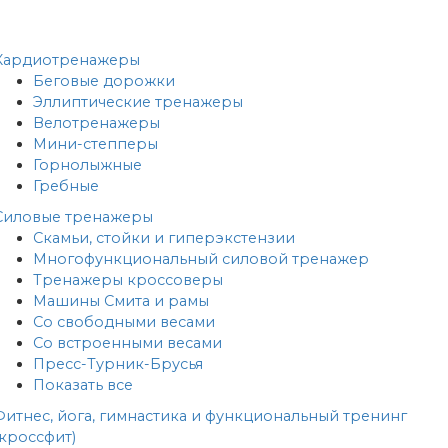
Кардиотренажеры
Беговые дорожки
Эллиптические тренажеры
Велотренажеры
Мини-степперы
Горнолыжные
Гребные
Cиловые тренажеры
Скамьи, стойки и гиперэкстензии
Многофункциональный силовой тренажер
Тренажеры кроссоверы
Машины Смита и рамы
Со свободными весами
Со встроенными весами
Пресс-Турник-Брусья
Показать все
Фитнес, йога, гимнастика и функциональный тренинг
(кроссфит)