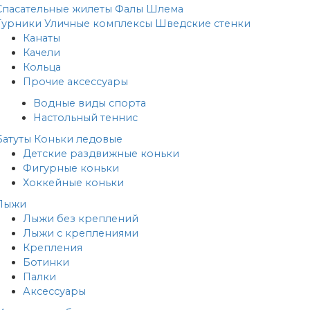
Спасательные жилеты
Фалы
Шлема
Турники
Уличные комплексы
Шведские стенки
Канаты
Качели
Кольца
Прочие аксессуары
Водные виды спорта
Настольный теннис
Батуты
Коньки ледовые
Детские раздвижные коньки
Фигурные коньки
Хоккейные коньки
Лыжи
Лыжи без креплений
Лыжи с креплениями
Крепления
Ботинки
Палки
Аксессуары