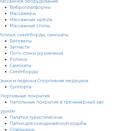
Массажное оборудование
Виброплатформы
Массажеры
Массажные кресла
Массажные столы
Ролики, скейтборды, самокаты
Беговелы
Запчасти
Пого-стики (кузнечики)
Ролики
Самокаты
Скейтборды
Санки и ледянки
Спортивная медицина
Суппорта
Спортивные покрытия
Напольные покрытия в тренажерный зал
Туризм
Палатки туристические
Палки для скандинавской ходьбы
Спальники