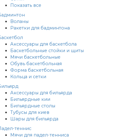
Показать все
Бадминтон
Воланы
Ракетки для бадминтона
Баскетбол
Аксессуары для баскетбола
Баскетбольные стойки и щиты
Мячи баскетбольные
Обувь баскетбольная
Форма баскетбольная
Кольца и сетки
Бильярд
Аксессуары для бильярда
Бильярдные кии
Бильярдные столы
Тубусы для киев
Шары для бильярда
Падел-теннис
Мячи для падел-тенниса