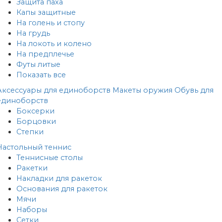
Защита паха
Капы защитные
На голень и стопу
На грудь
На локоть и колено
На предплечье
Футы литые
Показать все
Аксессуары для единоборств
Макеты оружия
Обувь для
единоборств
Боксерки
Борцовки
Степки
Настольный теннис
Теннисные столы
Ракетки
Накладки для ракеток
Основания для ракеток
Мячи
Наборы
Сетки