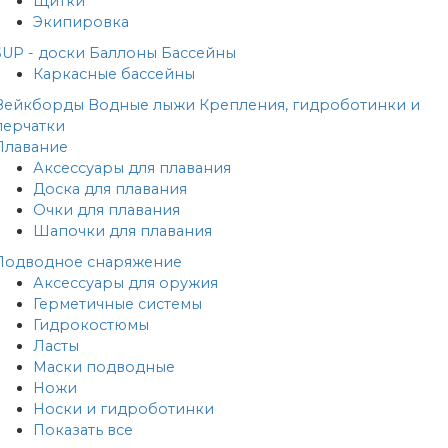
Щитки
Экипировка
SUP - доски
Баллоны
Бассейны
Каркасные бассейны
Вейкборды
Водные лыжи
Крепления, гидроботинки и
перчатки
Плавание
Аксессуары для плавания
Доска для плавания
Очки для плавания
Шапочки для плавания
Подводное снаряжение
Аксессуары для оружия
Герметичные системы
Гидрокостюмы
Ласты
Маски подводные
Ножи
Носки и гидроботинки
Показать все