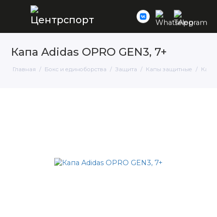
Капа Adidas OPRO GEN3, 7+
Главная
Бокс и единоборства
Защита
Капы защитные
Капа 