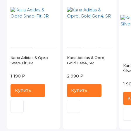
Капа Adidas & Opro
Капа Adidas & Opro,
Snap-Fit, JR
Gold Gen4, SR
Кап
Silv
1 190 ₽
2 990 ₽
1 9
Купить
Купить
К