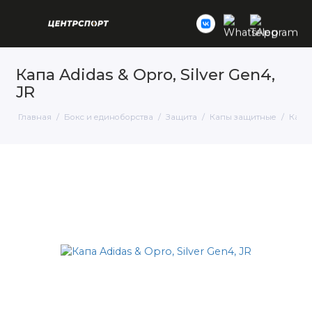
Капа Adidas & Opro, Silver Gen4,
JR
Главная
Бокс и единоборства
Защита
Капы защитные
Капа 