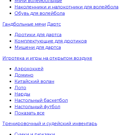
Мячи волейбольные
Наколенники и налокотники для волейбола
Обувь для волейбола
Гандбольные мячи
Дартс
Дротики для дартса
Комплектующие для дротиков
Мишени для дартса
Игротека и игры на открытом воздухе
Аэрохоккей
Домино
Китайский волан
Лото
Нарды
Настольный баскетбол
Настольный футбол
Показать все
Тренировочный и судейский инвентарь
Сумки и рюкзаки