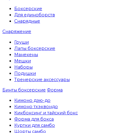
Боксерские
Для единоборств
Снарядные
Снаряжение
Груши
Лапы боксерские
Манекены
Мешки
Наборы
Подушки
Тренерские аксессуары
Бинты боксерские
Форма
Кимоно дзю-до
Кимоно тхэквондо
Кикбоксинг и тайский бокс
Форма для бокса
Куртки для самбо
Шорты самбо