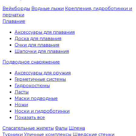
Вейкборды
Водные лыжи
Крепления, гидроботинки и
перчатки
Плавание
Аксессуары для плавания
Доска для плавания
Очки для плавания
Шапочки для плавания
Подводное снаряжение
Аксессуары для оружия
Герметичные системы
Гидрокостюмы
Ласты
Маски подводные
Ножи
Носки и гидроботинки
Показать все
Спасательные жилеты
Фалы
Шлема
Турники
Уличные комплексы
Шведские стенки