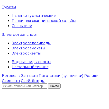
Туризм
Палатки туристические
Палки для скандинавской ходьбы
Спальники
Электротранспорт
Электровелосипеды
Электросамокаты
Электроскейты
Водные виды спорта
Настольный теннис
Беговелы
Запчасти
Пого-стики (кузнечики)
Ролики
Самокаты
Скейтборды
Найти