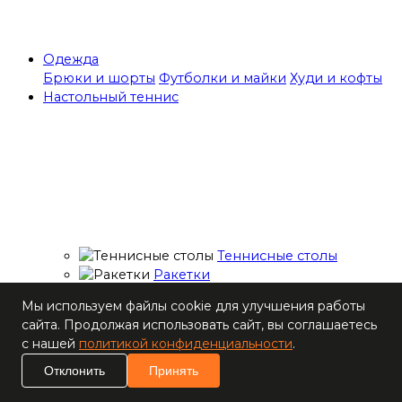
Одежда
Брюки и шорты
Футболки и майки
Худи и кофты
Настольный теннис
Теннисные столы
Ракетки
Накладки для
Мы используем файлы cookie для улучшения работы
ракеток
сайта. Продолжая использовать сайт, вы соглашаетесь
Основания для
с нашей
политикой конфиденциальности
.
ракеток
Мячи
Отклонить
Принять
Наборы