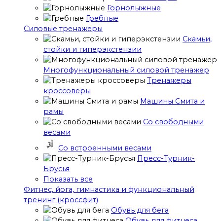
Горнолыжные
Гребные
Cиловые тренажеры
Скамьи,
стойки и гиперэкстензии
Многофункциональный силовой тренажер
Тренажеры
кроссоверы
Машины Смита и
рамы
Со свободными
весами
Со встроенными весами
Пресс-Турник-
Брусья
Показать все
Фитнес, йога, гимнастика и функциональный
тренинг (кроссфит)
Обувь для бега
Обувь для фитнеса