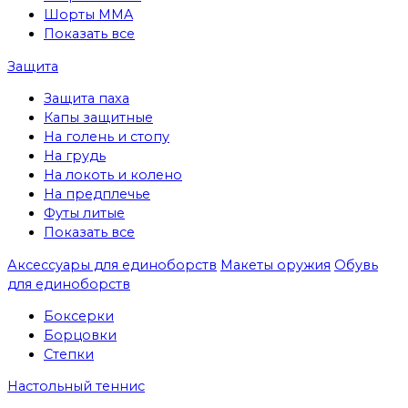
Шорты MMA
Показать все
Защита
Защита паха
Капы защитные
На голень и стопу
На грудь
На локоть и колено
На предплечье
Футы литые
Показать все
Аксессуары для единоборств
Макеты оружия
Обувь
для единоборств
Боксерки
Борцовки
Степки
Настольный теннис