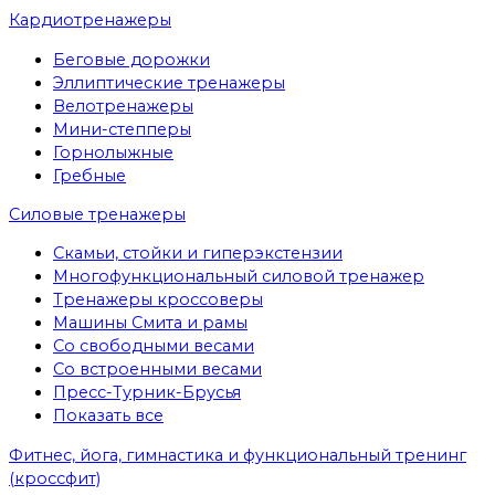
Кардиотренажеры
Беговые дорожки
Эллиптические тренажеры
Велотренажеры
Мини-степперы
Горнолыжные
Гребные
Cиловые тренажеры
Скамьи, стойки и гиперэкстензии
Многофункциональный силовой тренажер
Тренажеры кроссоверы
Машины Смита и рамы
Со свободными весами
Со встроенными весами
Пресс-Турник-Брусья
Показать все
Фитнес, йога, гимнастика и функциональный тренинг
(кроссфит)