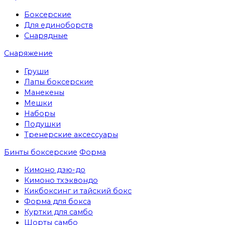
Боксерские
Для единоборств
Снарядные
Снаряжение
Груши
Лапы боксерские
Манекены
Мешки
Наборы
Подушки
Тренерские аксессуары
Бинты боксерские
Форма
Кимоно дзю-до
Кимоно тхэквондо
Кикбоксинг и тайский бокс
Форма для бокса
Куртки для самбо
Шорты самбо