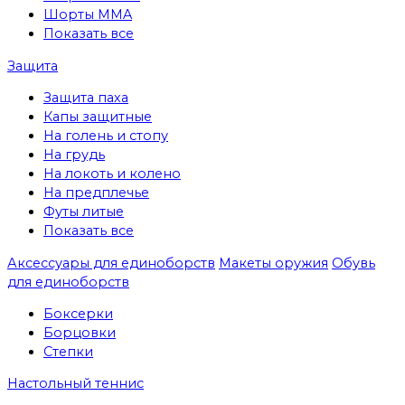
Шорты MMA
Показать все
Защита
Защита паха
Капы защитные
На голень и стопу
На грудь
На локоть и колено
На предплечье
Футы литые
Показать все
Аксессуары для единоборств
Макеты оружия
Обувь
для единоборств
Боксерки
Борцовки
Степки
Настольный теннис