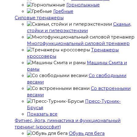
Горнолыжные
Гребные
Cиловые тренажеры
Скамьи,
стойки и гиперэкстензии
Многофункциональный силовой тренажер
Тренажеры
кроссоверы
Машины Смита и
рамы
Со свободными
весами
Со встроенными
весами
Пресс-Турник-
Брусья
Показать все
Фитнес, йога, гимнастика и функциональный
тренинг (кроссфит)
Обувь для бега