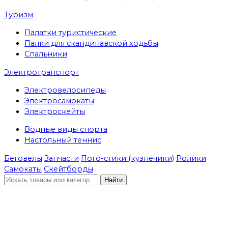
Туризм
Палатки туристические
Палки для скандинавской ходьбы
Спальники
Электротранспорт
Электровелосипеды
Электросамокаты
Электроскейты
Водные виды спорта
Настольный теннис
Беговелы
Запчасти
Пого-стики (кузнечики)
Ролики
Самокаты
Скейтборды
Найти