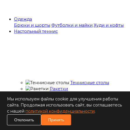
Одежда
Брюки и шорты
Футболки и майки
Худи и кофты
Настольный теннис
Теннисные столы
Ракетки
Накладки для
Мы используем файлы cookie для улучшения работы
ракеток
сайта. Продолжая использовать сайт, вы соглашаетесь
Основания для
с нашей
политикой конфиденциальности
.
ракеток
Мячи
Отклонить
Принять
Наборы