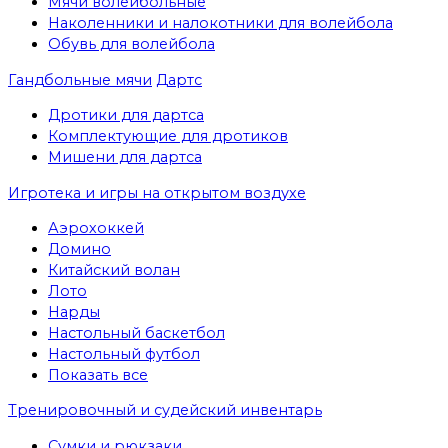
Мячи волейбольные
Наколенники и налокотники для волейбола
Обувь для волейбола
Гандбольные мячи
Дартс
Дротики для дартса
Комплектующие для дротиков
Мишени для дартса
Игротека и игры на открытом воздухе
Аэрохоккей
Домино
Китайский волан
Лото
Нарды
Настольный баскетбол
Настольный футбол
Показать все
Тренировочный и судейский инвентарь
Сумки и рюкзаки