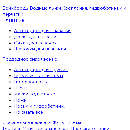
Вейкборды
Водные лыжи
Крепления, гидроботинки и
перчатки
Плавание
Аксессуары для плавания
Доска для плавания
Очки для плавания
Шапочки для плавания
Подводное снаряжение
Аксессуары для оружия
Герметичные системы
Гидрокостюмы
Ласты
Маски подводные
Ножи
Носки и гидроботинки
Показать все
Спасательные жилеты
Фалы
Шлема
Турники
Уличные комплексы
Шведские стенки