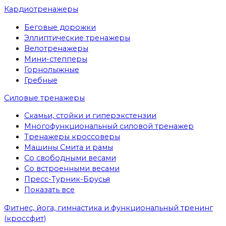
Кардиотренажеры
Беговые дорожки
Эллиптические тренажеры
Велотренажеры
Мини-степперы
Горнолыжные
Гребные
Cиловые тренажеры
Скамьи, стойки и гиперэкстензии
Многофункциональный силовой тренажер
Тренажеры кроссоверы
Машины Смита и рамы
Со свободными весами
Со встроенными весами
Пресс-Турник-Брусья
Показать все
Фитнес, йога, гимнастика и функциональный тренинг
(кроссфит)