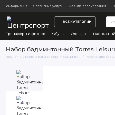
Информация
Сервисные услуги
Аренда оборудования
Ю
ВСЕ КАТЕГОРИИ
Тренажёры и фитнес
Обувь
Одежда
Настольный
Набор бадминтонный Torres Leisur
Главная
Игровые виды спорта
Бадминтон
Ракетки для бадм