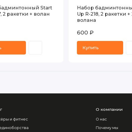
бадминтонный Start
Набор бадминтонный
7, 2 ракетки + волан
Up R-218, 2 ракетки + 
волана
600 ₽
ь
Купить
г
О компании
ёры и фитнес
О нас
 единоборства
Почему мы