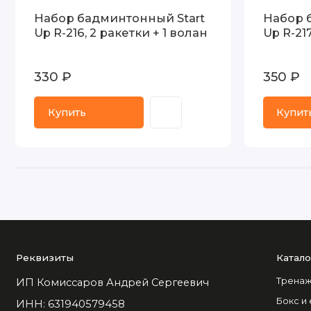
Набор бадминтонный Start
Набор 
Up R-216, 2 ракетки + 1 волан
Up R-21
330 ₽
350 ₽
Купить
Купит
Реквизиты
Катало
Тренаж
ИП Комиссаров Андрей Сергеевич
Бокс и
ИНН: 631940579458