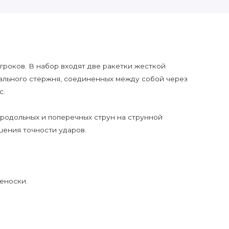
гроков. В набор входят две ракетки жесткой
ального стержня, соединенных между собой через
с.
родольных и поперечных струн на струнной
шения точности ударов.
реноски.