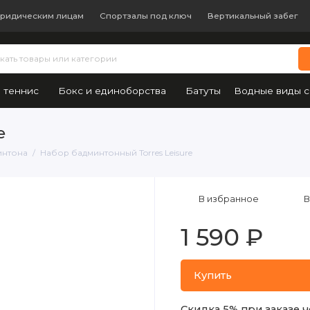
ридическим лицам
Спортзалы под ключ
Вертикальный забег
 теннис
Бокс и единоборства
Батуты
Водные виды с
e
интона
Набор бадминтонный Torres Leisure
В избранное
В
1 590 ₽
Купить
Скидка 5% при заказе ч