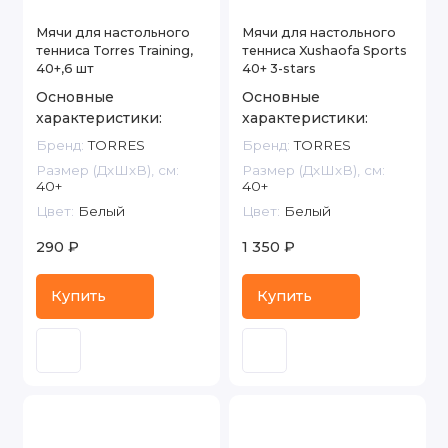
Мячи для настольного
Мячи для настольного
тенниса Torres Training,
тенниса Xushaofa Sports
40+,6 шт
40+ 3-stars
Основные
Основные
характеристики:
характеристики:
Бренд:
TORRES
Бренд:
TORRES
Размер (ДxШxВ), см:
Размер (ДxШxВ), см:
40+
40+
Цвет:
Белый
Цвет:
Белый
290 ₽
1 350 ₽
Купить
Купить