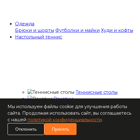
Одежда
Брюки и шорты
Футболки и майки
Худи и кофты
Настольный теннис
Теннисные столы
Ракетки
Накладки для
Мы используем файлы cookie для улучшения работы
ракеток
сайта. Продолжая использовать сайт, вы соглашаетесь
Основания для
с нашей
политикой конфиденциальности
.
ракеток
Отклонить
Принять
Мячи
Наборы