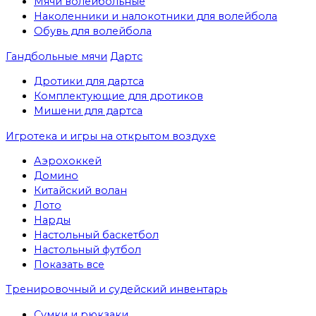
Мячи волейбольные
Наколенники и налокотники для волейбола
Обувь для волейбола
Гандбольные мячи
Дартс
Дротики для дартса
Комплектующие для дротиков
Мишени для дартса
Игротека и игры на открытом воздухе
Аэрохоккей
Домино
Китайский волан
Лото
Нарды
Настольный баскетбол
Настольный футбол
Показать все
Тренировочный и судейский инвентарь
Сумки и рюкзаки