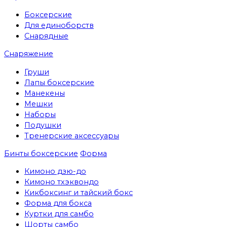
Боксерские
Для единоборств
Снарядные
Снаряжение
Груши
Лапы боксерские
Манекены
Мешки
Наборы
Подушки
Тренерские аксессуары
Бинты боксерские
Форма
Кимоно дзю-до
Кимоно тхэквондо
Кикбоксинг и тайский бокс
Форма для бокса
Куртки для самбо
Шорты самбо