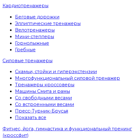
Кардиотренажеры
Беговые дорожки
Эллиптические тренажеры
Велотренажеры
Мини-степперы
Горнолыжные
Гребные
Cиловые тренажеры
Скамьи, стойки и гиперэкстензии
Многофункциональный силовой тренажер
Тренажеры кроссоверы
Машины Смита и рамы
Со свободными весами
Со встроенными весами
Пресс-Турник-Брусья
Показать все
Фитнес, йога, гимнастика и функциональный тренинг
(кроссфит)