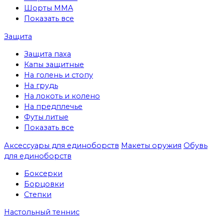
Шорты MMA
Показать все
Защита
Защита паха
Капы защитные
На голень и стопу
На грудь
На локоть и колено
На предплечье
Футы литые
Показать все
Аксессуары для единоборств
Макеты оружия
Обувь
для единоборств
Боксерки
Борцовки
Степки
Настольный теннис