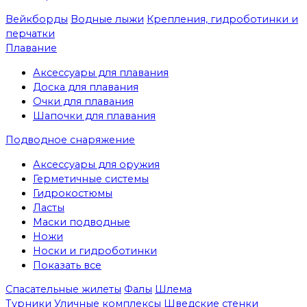
Вейкборды
Водные лыжи
Крепления, гидроботинки и
перчатки
Плавание
Аксессуары для плавания
Доска для плавания
Очки для плавания
Шапочки для плавания
Подводное снаряжение
Аксессуары для оружия
Герметичные системы
Гидрокостюмы
Ласты
Маски подводные
Ножи
Носки и гидроботинки
Показать все
Спасательные жилеты
Фалы
Шлема
Турники
Уличные комплексы
Шведские стенки