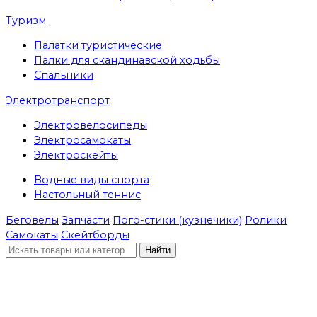
Туризм
Палатки туристические
Палки для скандинавской ходьбы
Спальники
Электротранспорт
Электровелосипеды
Электросамокаты
Электроскейты
Водные виды спорта
Настольный теннис
Беговелы
Запчасти
Пого-стики (кузнечики)
Ролики
Самокаты
Скейтборды
Найти