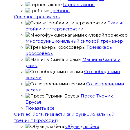
Горнолыжные
Гребные
Cиловые тренажеры
Скамьи,
стойки и гиперэкстензии
Многофункциональный силовой тренажер
Тренажеры
кроссоверы
Машины Смита и
рамы
Со свободными
весами
Со встроенными
весами
Пресс-Турник-
Брусья
Показать все
Фитнес, йога, гимнастика и функциональный
тренинг (кроссфит)
Обувь для бега