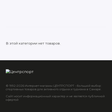
Игротека и игры на открытом воздухе
Тренировочный и судейский инвентарь
Футбол
Хоккей
В этой категории нет товаров.
© 1992-2026 Интернет-магазин ЦЕНТРСПОРТ - большой выбор
спортивных товаров для активного отдыха и туризма в Самаре.
Сайт носит информационный характер и не является публичной
офертой