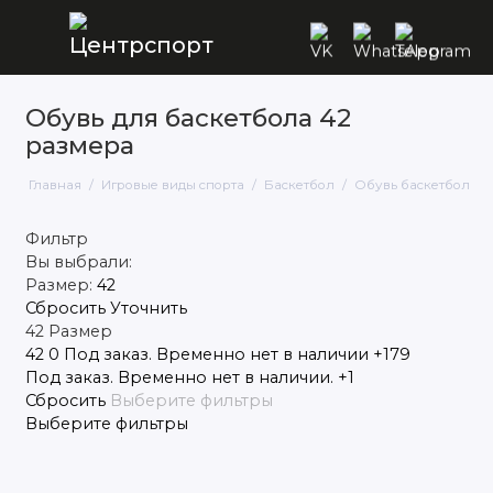
Обувь для баскетбола 42
Бадминтон
размера
Баскетбол
Главная
Игровые виды спорта
Баскетбол
Обувь баскетбольна
Бильярд
Фильтр
Вы выбрали:
Падел-теннис
Размер:
42
Сбросить
Уточнить
Большой теннис
42
Размер
42
0
Под заказ. Временно нет в наличии
+179
Волейбол
Под заказ. Временно нет в наличии.
+1
Сбросить
Выберите фильтры
Гандбольные мячи
Выберите фильтры
Дартс