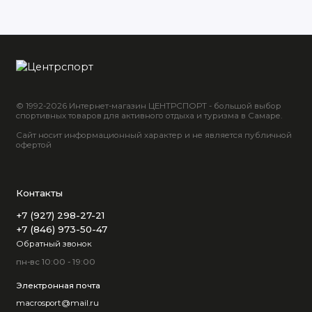
© 1992-2026 Интернет-магазин ЦЕНТРСПОРТ - большой выбор
спортивных товаров для активного отдыха и туризма в Самаре.
Сайт носит информационный характер и не является публичной
офертой
Контакты
+7 (927) 298-27-21
+7 (846) 973-50-47
Обратный звонок
пн-вс 10:00 - 19:00
Электронная почта
macrosport@mail.ru