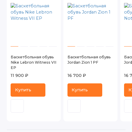
Баскетбольная обувь
Баскетбольная обувь
Бас
Nike Lebron Witness VII
Jordan Zion 1 PF
Jor
EP
11 900 ₽
16 700 ₽
16 
Купить
Купить
К