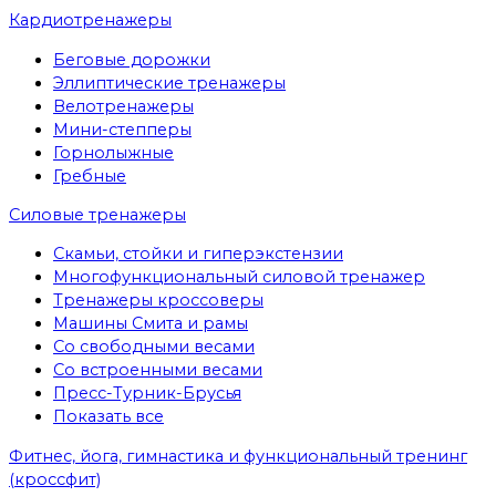
Кардиотренажеры
Беговые дорожки
Эллиптические тренажеры
Велотренажеры
Мини-степперы
Горнолыжные
Гребные
Cиловые тренажеры
Скамьи, стойки и гиперэкстензии
Многофункциональный силовой тренажер
Тренажеры кроссоверы
Машины Смита и рамы
Со свободными весами
Со встроенными весами
Пресс-Турник-Брусья
Показать все
Фитнес, йога, гимнастика и функциональный тренинг
(кроссфит)