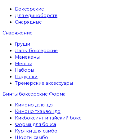
Боксерские
Для единоборств
Снарядные
Снаряжение
Груши
Лапы боксерские
Манекены
Мешки
Наборы
Подушки
Тренерские аксессуары
Бинты боксерские
Форма
Кимоно дзю-до
Кимоно тхэквондо
Кикбоксинг и тайский бокс
Форма для бокса
Куртки для самбо
Шорты самбо