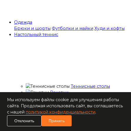
Одежда
Брюки и шорты
Футболки и майки
Худи и кофты
Настольный теннис
Теннисные столы
Ракетки
Накладки для
Мы используем файлы cookie для улучшения работы
ракеток
сайта. Продолжая использовать сайт, вы соглашаетесь
Основания для
с нашей
политикой конфиденциальности
.
ракеток
Отклонить
Принять
Мячи
Наборы