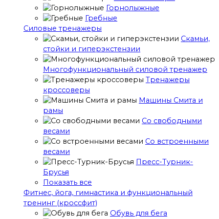
Горнолыжные
Гребные
Cиловые тренажеры
Скамьи,
стойки и гиперэкстензии
Многофункциональный силовой тренажер
Тренажеры
кроссоверы
Машины Смита и
рамы
Со свободными
весами
Со встроенными
весами
Пресс-Турник-
Брусья
Показать все
Фитнес, йога, гимнастика и функциональный
тренинг (кроссфит)
Обувь для бега