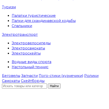
Туризм
Палатки туристические
Палки для скандинавской ходьбы
Спальники
Электротранспорт
Электровелосипеды
Электросамокаты
Электроскейты
Водные виды спорта
Настольный теннис
Беговелы
Запчасти
Пого-стики (кузнечики)
Ролики
Самокаты
Скейтборды
Найти