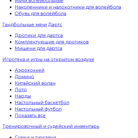
Мячи волейбольные
Наколенники и налокотники для волейбола
Обувь для волейбола
Гандбольные мячи
Дартс
Дротики для дартса
Комплектующие для дротиков
Мишени для дартса
Игротека и игры на открытом воздухе
Аэрохоккей
Домино
Китайский волан
Лото
Нарды
Настольный баскетбол
Настольный футбол
Показать все
Тренировочный и судейский инвентарь
Сумки и рюкзаки