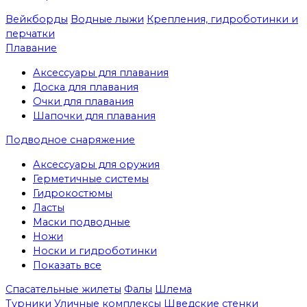
Вейкборды
Водные лыжи
Крепления, гидроботинки и
перчатки
Плавание
Аксессуары для плавания
Доска для плавания
Очки для плавания
Шапочки для плавания
Подводное снаряжение
Аксессуары для оружия
Герметичные системы
Гидрокостюмы
Ласты
Маски подводные
Ножи
Носки и гидроботинки
Показать все
Спасательные жилеты
Фалы
Шлема
Турники
Уличные комплексы
Шведские стенки