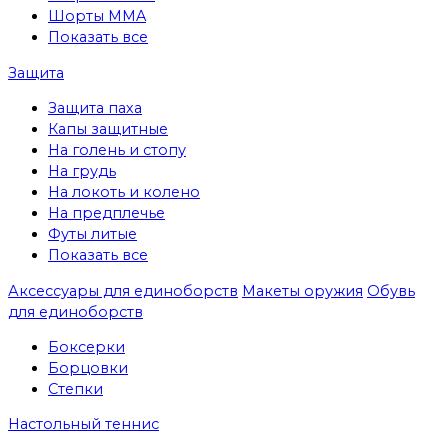
Шорты MMA
Показать все
Защита
Защита паха
Капы защитные
На голень и стопу
На грудь
На локоть и колено
На предплечье
Футы литые
Показать все
Аксессуары для единоборств
Макеты оружия
Обувь
для единоборств
Боксерки
Борцовки
Степки
Настольный теннис